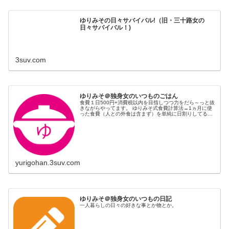
ゆりみその日々サバイバル!（旧・三十路女の
日々サバイバル！)
3suv.com
ゆりみそ＠独身女のいつものごはん
食費１日500円+消費税以内を目指しつつ力をだら～っと抜
きながらやってます。 ゆりみそ式食費計算法→1ヵ月に使
った食費（人との外食は含まず）を単純に日割りしてるだ
け。
yurigohan.3suv.com
ゆりみそ＠独身女のいつもの日記
一人暮らしの日々の好きな事とか物とか。