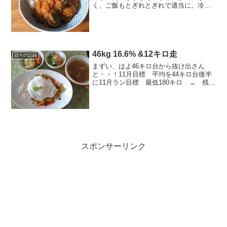
く、ご飯もとぎれとぎれで適当に。冷凍
していた夏野菜カレーのカロリーとかた
んぱく質とか不明なため、今日の計算も
けっこう適当。今日のごはん
1,300kcal？◎7時：kc...
46kg 16.6% &12キロ走
日々の記録
まずい、はよ46キロ台から抜け出さん
と・・！11月目標 平均を44キロ台後半
に11月ラン目標 最低180キロ → 残
168キロ※ひとつ前の記事で10月平均出し
ました。-------------------------------------...
スポンサーリンク