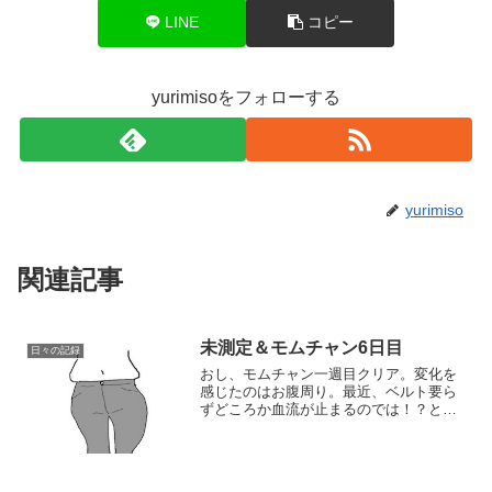
LINE
コピー
yurimisoをフォローする
yurimiso
関連記事
未測定＆モムチャン6日目
日々の記録
おし、モムチャン一週目クリア。変化を
感じたのはお腹周り。最近、ベルト要ら
ずどころか血流が止まるのでは！？と心
配するほどきつくなってたスキニー
が・・・いや、ほんとこんな感じでハミ
肉だらけのお腹だったんだけど(汗それ
が、今日のウォーキング中、歩...