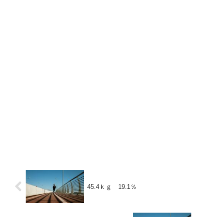
45.4ｋｇ 19.1％