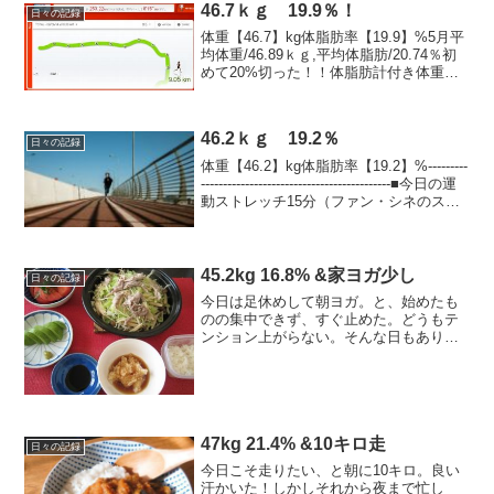
46.7ｋｇ 19.9％！
日々の記録
体重【46.7】kg体脂肪率【19.9】%5月平
均体重/46.89ｋｇ,平均体脂肪/20.74％初
めて20%切った！！体脂肪計付き体重計
を買ってから初めて見たよ(´Д⊂うおーー
ー思えば禁煙開始した2005年4月から早3
年2ヶ月。禁煙マラソン...
46.2ｋｇ 19.2％
日々の記録
体重【46.2】kg体脂肪率【19.2】%---------
-------------------------------------------■今日の運
動ストレッチ15分（ファン・シネのスト
レッチ、お尻すり歩き運動など骨盤体操
各種（夜）...
45.2kg 16.8% &家ヨガ少し
日々の記録
今日は足休めして朝ヨガ。と、始めたも
のの集中できず、すぐ止めた。どうもテ
ンション上がらない。そんな日もありま
すな。。。9月目標 44キロ台前半を5回
以上9月ラン目標 最低160キロ → 残
121キロ---------------------...
47kg 21.4% &10キロ走
日々の記録
今日こそ走りたい、と朝に10キロ。良い
汗かいた！しかしそれから夜まで忙し