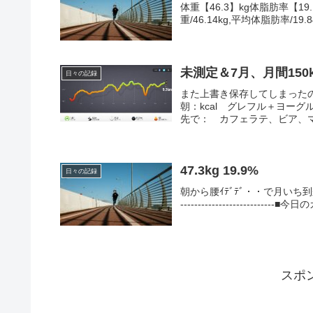
体重【46.3】kg体脂肪率【19.
重/46.14kg,平均体脂肪率/19.
未測定＆7月、月間150
日々の記録
また上書き保存してしまったので
朝：kcal グレフル＋ヨー
先で： カフェラテ、ビア、マフ
47.3kg 19.9%
日々の記録
朝から腰ｲﾃﾞﾃﾞ・・で月いち到来
---------------------
スポ