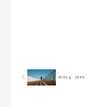
45.9ｋｇ 19.4％