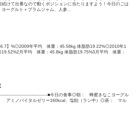
日続けて出番なので動くポジションに当たりますよう！今日のごは
半分、ヨーグルト＋プラムジャム、人参...
.7】%◎2009年平均 体重：45.58kg 体脂肪19.22%◎2010年1
肪19.52%2月平均 体重：45.8kg 体脂肪19.75%3月平均 体重：
走
-----------------------------■今日の食事◎朝： 蜂蜜きなこヨーグル
 アミノバイタルゼリー160kcal、塩飴（ラン中）◎昼： マル