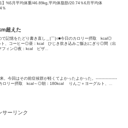
1】%5月平均体重/46.89kg,平均体脂肪/20.74％6月平均体
84％
km超えた
記憶をたどり書き直し＿|￣|○■今日のカロリー摂取 kcal◎
グルト、コーヒー◎昼：kcal ひじき炊き込みご飯おにぎり◎間（出
ィン◎夜：kcal ピザ...
。今回はその前症候群が軽くてよかったよかった。---------------
------■今日のカロリー摂取 kcal～◎朝：180kcal りんご＋ヨーグルト、...
ンサーリンク