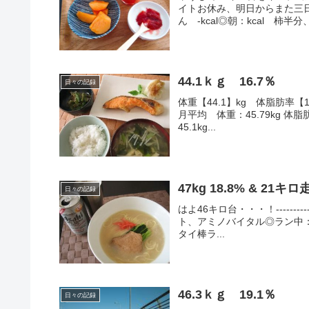
イトお休み、明日からまた三
ん -kcal◎朝：kcal 柿
44.1ｋｇ 16.7％
日々の記録
体重【44.1】kg 体脂肪率【16
月平均 体重：45.79kg 体脂
45.1kg...
47kg 18.8% & 21キロ
日々の記録
はよ46キロ台・・・！-----------
ト、アミノバイタル◎ラン中：
タイ棒ラ...
46.3ｋｇ 19.1％
日々の記録