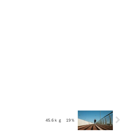
45.6ｋｇ 19％