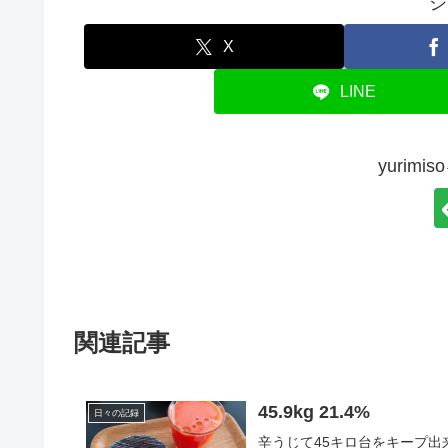
シ
X
LINE
yurim
関連記事
45.9kg 21.4%
日々の記録
辛うじて45キロ台をキープ