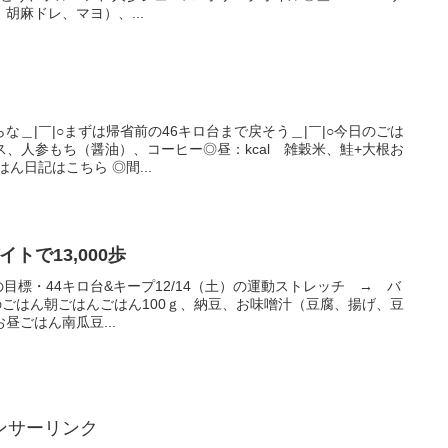
胡麻ドレ、マヨ）、...
＿|￣|○まずは帰省前の46キロ台まで戻そう＿|￣|○今日のごは
ース、人参もち（醤油）、コーヒー◎昼：kcal 雑穀米、鮭+大根お
ん日記はこちら ◎間...
イトで13,000歩
年の目標・44キロ台&キープ12/14（土）の運動ストレッチ → バ
（土）のごはん朝ごはんごはん100ｇ、納豆、お味噌汁（豆腐、揚げ、豆
昼ごはん南瓜豆...
ンサーリンク