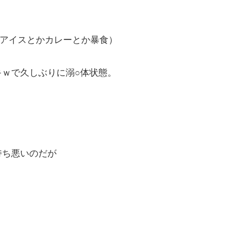
てアイスとかカレーとか暴食）
ｗで久しぶりに溺○体状態。
持ち悪いのだが
。