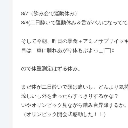
8/7（飲み会で運動休み）
8/8(二日酔いで運動休み＆舌がバカになって
そして今朝、昨日の暴食＋アミノサプリイッキ
目は一重に腫れあがり体もぶよっ＿|￣|○
ので体重測定はずる休み。
まだ体が二日酔いで頭は痛いし、どんより気
涼しいし外を走ったらすっきりするかな？
いやオリンピック見ながら踏み台昇降するか
（オリンピック開会式感動した！！）