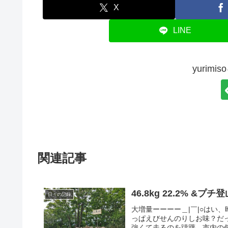
X
LINE
yurim
関連記事
46.8kg 22.2% 
日々の記録
大増量ーーーー＿|￣|○はい
っぱえびせんのりしお味？だっ
強くて走るのを躊躇、市内の低山