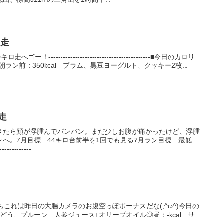
ロ走
------------------------------------------■今日のカロリ
◎朝ラン前：350kcal プラム、黒豆ヨーグルト、クッキー2枚...
ロ走
きたら顔が浮腫んでパンパン。まだ少しお腹が痛かったけど、浮腫
へ。7月目標 44キロ台前半を1回でも見る7月ラン目標 最低
--------...
もこれは昨日の大腸カメラのお腹空っぽボーナスだな(;^ω^)今日の
 ぶどう、プルーン、人参ジュース+オリーブオイル◎昼：-kcal サ