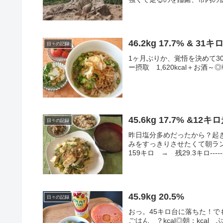
46.2kg 17.7% & 31キ
日々の記録
1ヶ月ぶりか、覚悟を決めて30キロ走へゴー！
ー摂取 1,620kcal＋お酒～
45.6kg 17.7% &12キ
日々の記録
昨日塩分多めだったから？起
みをすっきりさせたくて朝ラン
159キロ → 残29.3キロ----------
45.9kg 20.5%
日々の記録
おっ。45キロ台に落ちた！で
ごはん ？kcal◎朝：kcal