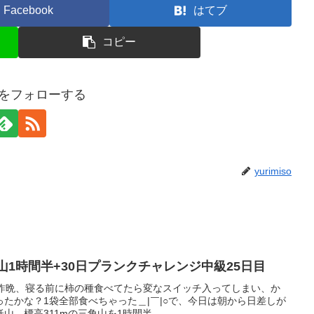
Facebook
はてブ
コピー
isoをフォローする
yurimiso
&プチ登山1時間半+30日プランクチャレンジ中級25日目
、昨晩、寝る前に柿の種食べてたら変なスイッチ入ってしまい、か
たかな？1袋全部食べちゃった＿|￣|○で、今日は朝から日差しが
、標高311mの三角山を1時間半...