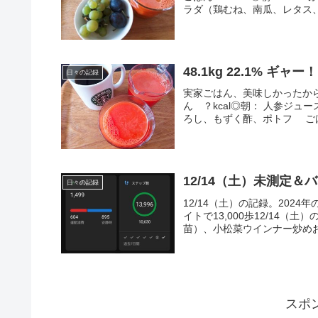
ラダ（鶏むね、南瓜、レタス、
48.1kg 22.1% ギャー！
日々の記録
実家ごはん、美味しかったからな
ん ？kcal◎朝： 人参ジュ
ろし、もずく酢、ポトフ ごは
12/14（土）未測定＆バ
日々の記録
12/14（土）の記録。2024
イトで13,000歩12/14
苗）、小松菜ウインナー炒めお
スポ