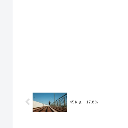
45ｋｇ 17.8％