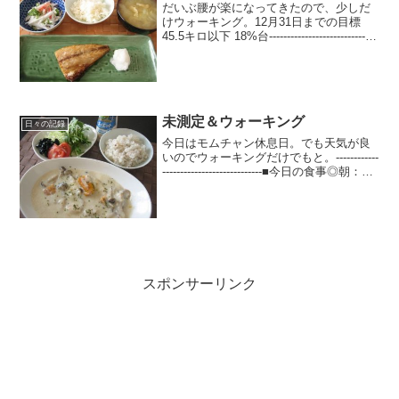
だいぶ腰が楽になってきたので、少しだ
けウォーキング。12月31日までの目標
45.5キロ以下 18%台------------------------------
---■今日の食事 1,410kcal+お酒～◎朝：
100kcal りんご1/...
未測定＆ウォーキング
日々の記録
今日はモムチャン休息日。でも天気が良
いのでウォーキングだけでもと。------------
----------------------------■今日の食事◎朝：
りんご1/4、黒豆煮+はちみつヨーグル
ト、コーヒー◎昼： シチュー（鶏
胸、...
スポンサーリンク