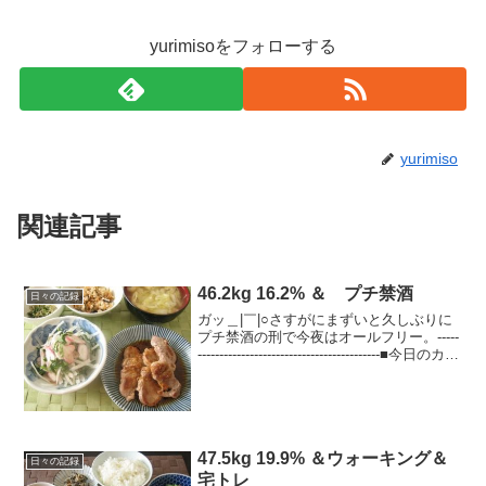
yurimisoをフォローする
yurimiso
関連記事
46.2kg 16.2% ＆ プチ禁酒
日々の記録
ガッ＿|￣|○さすがにまずいと久しぶりに
プチ禁酒の刑で今夜はオールフリー。-----
------------------------------------------■今日のカロ
リー摂取 1,740kcal～◎朝：160kcal
ヨーグル...
47.5kg 19.9% ＆ウォーキング＆
日々の記録
宅トレ