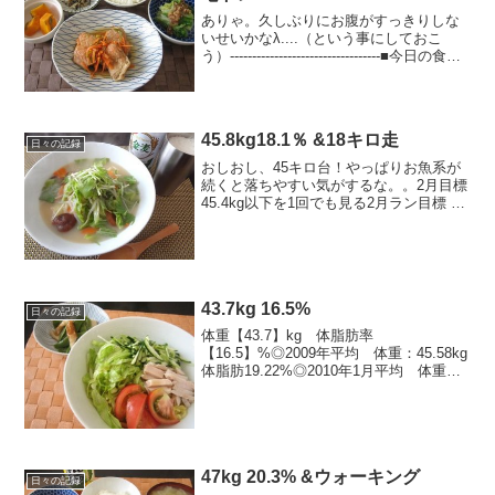
ありゃ。久しぶりにお腹がすっきりしな
いせいかなλ....（という事にしておこ
う）----------------------------------■今日の食
事 1,490kcal+お酒～◎朝：200kcal ト
マト、きなこハチミツヨーグル...
45.8kg18.1％ &18キロ走
日々の記録
おしおし、45キロ台！やっぱりお魚系が
続くと落ちやすい気がするな。。2月目標
45.4kg以下を1回でも見る2月ラン目標 最
低160キロ → 残130キロ※「1ヵ月で1
キロ＝7,200kcal」を走って落とすカロリ
ー計算----------...
43.7kg 16.5%
日々の記録
体重【43.7】kg 体脂肪率
【16.5】%◎2009年平均 体重：45.58kg
体脂肪19.22%◎2010年1月平均 体重：
45.79kg 体脂肪19.52%2月平均 体重：
45.8kg 体脂肪19.75%3月平均 体重：
45.1kg...
47kg 20.3% &ウォーキング
日々の記録