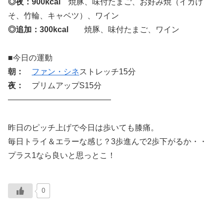
◎夜：900kcal
焼豚、味付たまご、お好み焼（イカげ
そ、竹輪、キャベツ）、ワイン
◎追加：300kcal
焼豚、味付たまご、ワイン
■今日の運動
朝：
ファン・シネ
ストレッチ15分
夜：
プリムアップS15分
—————————————
昨日のピッチ上げで今日は歩いても膝痛。
毎日トライ＆エラーな感じ？3歩進んで2歩下がるか・・
プラス1なら良いと思っとこ！
0