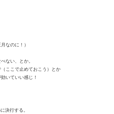
正月なのに！）
食べない、とか。
で（ここで止めておこう）とか
が効いていい感じ！
16に決行する。