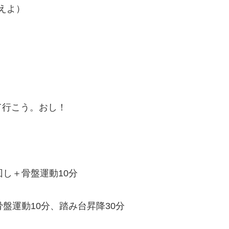
えよ）
て行こう。おし！
回し＋骨盤運動10分
盤運動10分、踏み台昇降30分