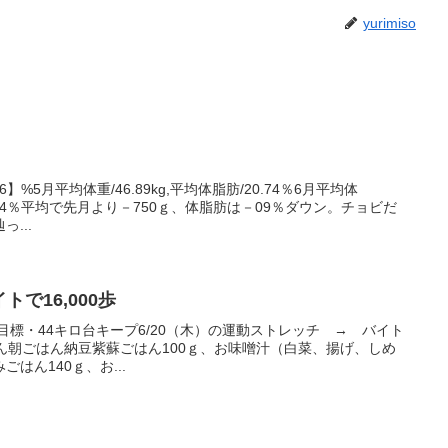
yurimiso
6】%5月平均体重/46.89kg,平均体脂肪/20.74％6月平均体
/19.84％平均で先月より－750ｇ、体脂肪は－09％ダウン。チョビだ
...
トで16,000歩
年の目標・44キロ台キープ6/20（木）の運動ストレッチ → バイト
のごはん朝ごはん納豆紫蘇ごはん100ｇ、お味噌汁（白菜、揚げ、しめ
はん140ｇ、お...