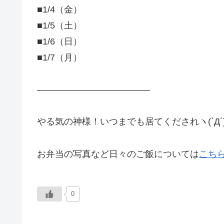
■1/4（金）
■1/5（土）
■1/6（日）
■1/7（月）
————————————–
やる気の神様！いつまでも居てくだされヽ(`Д´
お弁当の写真など日々のご飯については
こち
0