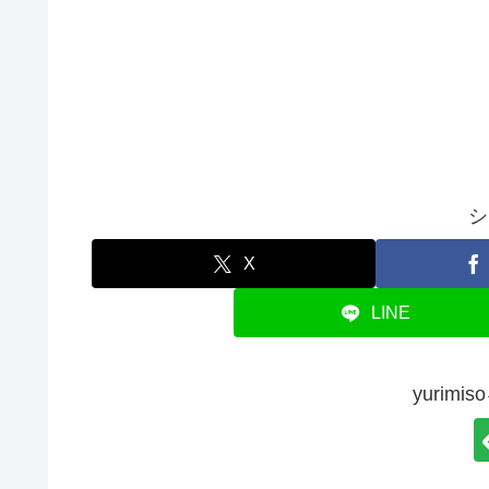
シ
X
LINE
yurim