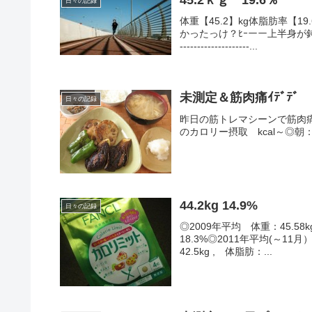
日々の記録
体重【45.2】kg体脂肪率【
かったっけ？ﾋｰーー上半身が鈍っ
--------------------...
未測定＆筋肉痛ｲﾃﾞﾃﾞ
日々の記録
昨日の筋トレマシーンで筋肉痛激しいので運動オ
のカロリー摂取 kcal～◎朝：
44.2kg 14.9%
日々の記録
◎2009年平均 体重：45.58k
18.3%◎2011年平均(～11月
42.5kg , 体脂肪：...