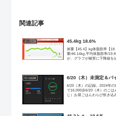
関連記事
45.4kg 18.6%
日々の記録
体重【45.4】kg体脂肪率【18.
重/46.14kg,平均体脂肪率
が、グラフが確実に下降線を辿っ
6/20（木）未測定＆バイ
日々の記録
6/20（木）の記録。2024
で16,000歩6/20（木）
じ）お昼ごはんわらび炊き込みご
45.2ｋｇ 19.6％