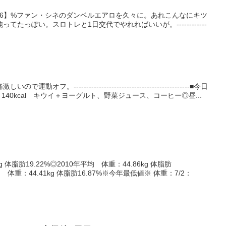
19.6】%ファン・シネのダンベルエアロを久々に。あれこんなにキツ
てたっぽい。スロトレと1日交代でやれればいいが。------------
フ。----------------------------------------------■今日
140kcal キウイ＋ヨーグルト、野菜ジュース、コーヒー◎昼...
g 体脂肪19.22%◎2010年平均 体重：44.86kg 体脂肪
） 体重：44.41kg 体脂肪16.87%※今年最低値※ 体重：7/2：