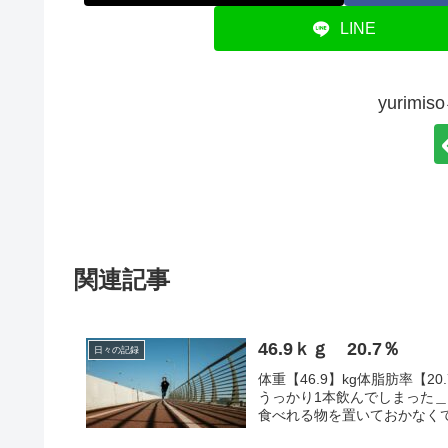
LINE
yurim
関連記事
46.9ｋｇ 20.7％
日々の記録
体重【46.9】kg体脂肪率【
うっかり1本飲んでしまった＿
食べれる物を置いておかなくて