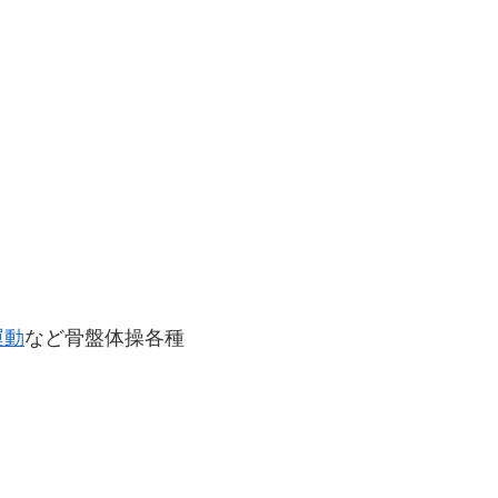
運動
など骨盤体操各種
。