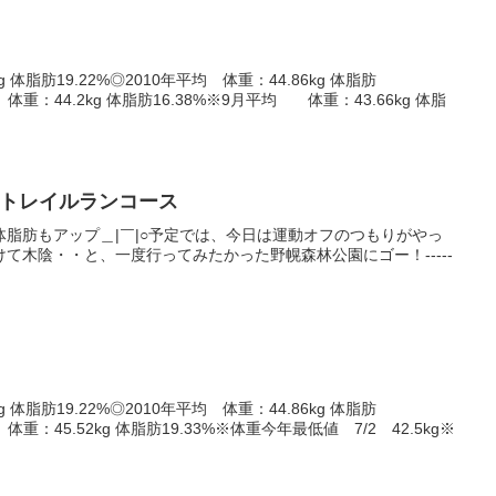
g 体脂肪19.22%◎2010年平均 体重：44.86kg 体脂肪
 体重：44.2kg 体脂肪16.38%※9月平均 体重：43.66kg 体脂
 プチトレイルランコース
脂肪もアップ＿|￣|○予定では、今日は運動オフのつもりがやっ
て木陰・・と、一度行ってみたかった野幌森林公園にゴー！-----
g 体脂肪19.22%◎2010年平均 体重：44.86kg 体脂肪
 体重：45.52kg 体脂肪19.33%※体重今年最低値 7/2 42.5kg※