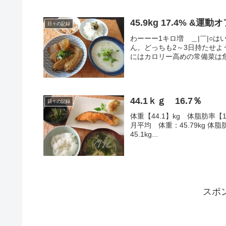
45.9kg 17.4% &運
日々の記録
わーーー1キロ増 ＿|￣|○
ん。どっちも2～3日持たせ
にはカロリー高めの常備菜は危
44.1ｋｇ 16.7％
日々の記録
体重【44.1】kg 体脂肪率【16
月平均 体重：45.79kg 体脂
45.1kg...
スポ