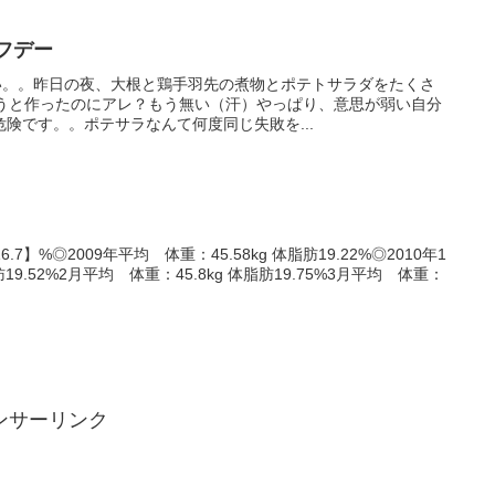
動オフデー
はい。。昨日の夜、大根と鶏手羽先の煮物とポテトサラダをたくさ
ようと作ったのにアレ？もう無い（汗）やっぱり、意思が弱い自分
険です。。ポテサラなんて何度同じ失敗を...
.7】%◎2009年平均 体重：45.58kg 体脂肪19.22%◎2010年1
肪19.52%2月平均 体重：45.8kg 体脂肪19.75%3月平均 体重：
ンサーリンク