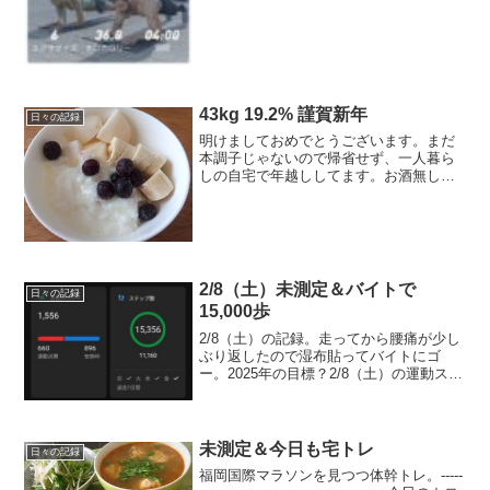
同様、何ら問題ありません、と言われて
いる。もちろん人のいない道や広い河川
敷などを走り、人とすれ違う時や追い越
す時は、最大限距離を空け...
43kg 19.2% 謹賀新年
日々の記録
明けましておめでとうございます。まだ
本調子じゃないので帰省せず、一人暮ら
しの自宅で年越ししてます。お酒無しで
年越しなんて！と心配で仕方なかったけ
ど禁酒してから1か月、まあ、無きゃ無い
で慣れるものですな。つか、飲みたいと
思う体調でも無いので(...
2/8（土）未測定＆バイトで
日々の記録
15,000歩
2/8（土）の記録。走ってから腰痛が少し
ぶり返したので湿布貼ってバイトにゴ
ー。2025年の目標？2/8（土）の運動スト
レッチ → バイトで15,000歩2/8（土）
のごはん朝ごはん納豆おろしごはん（100
ｇ）、ウインナー、お味噌汁（鶏団
子、...
未測定＆今日も宅トレ
日々の記録
福岡国際マラソンを見つつ体幹トレ。-----