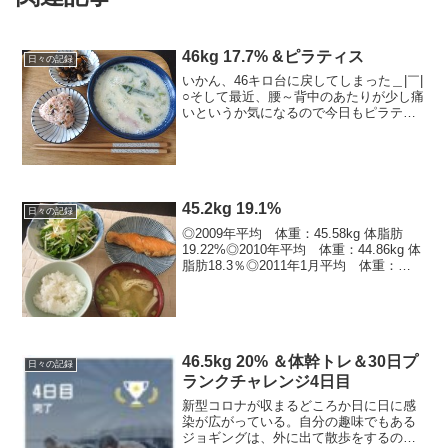
46kg 17.7% &ピラティス
日々の記録
いかん、46キロ台に戻してしまった＿|￣|
○そして最近、腰～背中のあたりが少し痛
いというか気になるので今日もピラティ
ス。ついでに湿布を貼っておく。明日は
走りたい。ｳｽ。9月数値目標 一回でも
45kg台前半を見る → 1回クリア9月ラ
ン目標 ...
45.2kg 19.1%
日々の記録
◎2009年平均 体重：45.58kg 体脂肪
19.22%◎2010年平均 体重：44.86kg 体
脂肪18.3％◎2011年1月平均 体重：
45.83kg 体脂肪19.81％2/17 44.5kg
18.2% ※今年最低値2/25 45....
46.5kg 20% ＆体幹トレ＆30日プ
日々の記録
ランクチャレンジ4日目
新型コロナが収まるどころか日に日に感
染が広がっている。自分の趣味でもある
ジョギングは、外に出て散歩をするのと