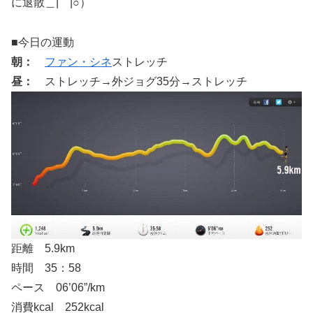
に退散＿|￣|○）
■今日の運動
朝：
ファン・シネ
ストレッチ
昼：
ストレッチ→外ジョグ35分→ストレッチ
距離 5.9km
時間 35：58
ペース 06’06”/km
消費kcal 252kcal