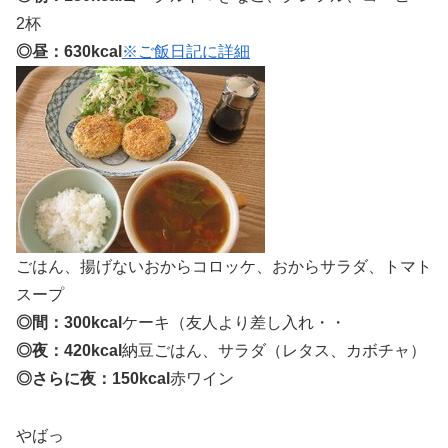
2杯
◎昼：630kcal
※ご飯日記に詳細
ごはん、揚げないおからコロッケ、おからサラダ、トマト
スープ
◎間：300kcal
ケーキ（友人より差し入れ・・
◎夜：420kcal
納豆ごはん、サラダ（レタス、カボチャ）
◎さらに夜：150kcal
赤ワイン
やばっ