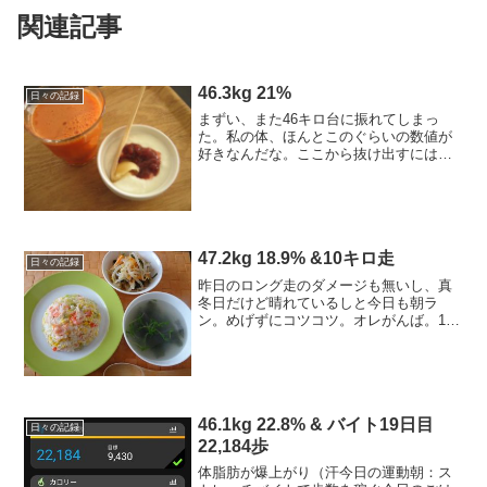
関連記事
46.3kg 21%
日々の記録
まずい、また46キロ台に振れてしまっ
た。私の体、ほんとこのぐらいの数値が
好きなんだな。ここから抜け出すには、
強い意志が必要なんだ。今日のごはん -
kcal◎朝：kcal さくらんぼジャム+ヨー
グルトはちみつ、人参ジュース＋オリー
ブオイル◎昼...
47.2kg 18.9% &10キロ走
日々の記録
昨日のロング走のダメージも無いし、真
冬日だけど晴れているしと今日も朝ラ
ン。めげずにコツコツ。オレがんば。1月
目標 45.4kgを1回でも見る1月ラン目標 最
低160キロ → 残り47キロ※「1ヵ月で
1キロ＝7,200kcal」を走って落とす...
46.1kg 22.8% & バイト19日目
日々の記録
22,184歩
体脂肪が爆上がり（汗今日の運動朝：ス