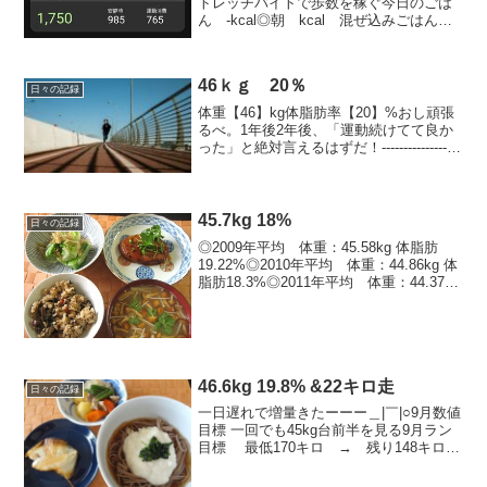
トレッチバイトで歩数を稼ぐ今日のごは
ん -kcal◎朝 kcal 混ぜ込みごはんお
にぎり（80ｇ）、 お味噌汁（白菜、大
根、えのき、揚げ） ◎昼：kcal 混ぜ込
みごはんおにぎり110ｇ、お味噌汁（朝と
46ｋｇ 20％
同...
日々の記録
体重【46】kg体脂肪率【20】%おし頑張
るべ。1年後2年後、「運動続けてて良か
った」と絶対言えるはずだ！------------------
----------------------------------■今日の運動スト
レッチ30分（...
45.7kg 18%
日々の記録
◎2009年平均 体重：45.58kg 体脂肪
19.22%◎2010年平均 体重：44.86kg 体
脂肪18.3%◎2011年平均 体重：44.37kg
体脂肪16.62%ぶほっ＿|￣|○ 負けるなガ
ンバ＿|￣|○-------------...
46.6kg 19.8% &22キロ走
日々の記録
一日遅れで増量きたーーー＿|￣|○9月数値
目標 一回でも45kg台前半を見る9月ラン
目標 最低170キロ → 残り148キロ二
つ前の記事で8月の平均体重と体脂肪を出
しました＿|￣|○■今日のごはん