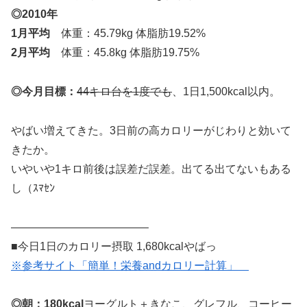
◎2010年
1月平均
体重：45.79kg 体脂肪19.52%
2月平均
体重：45.8kg 体脂肪19.75%
◎今月目標：
44キロ台を1度でも
、1日1,500kcal以内。
やばい増えてきた。3日前の高カロリーがじわりと効いて
きたか。
いやいや1キロ前後は誤差だ誤差。出てる出てないもある
し（ｽﾏｾﾝ
————————————–
■今日1日のカロリー摂取 1,680kcalやばっ
※参考サイト「簡単！栄養andカロリー計算」
◎朝：180kcal
ヨーグルト＋きなこ、グレフル、コーヒー