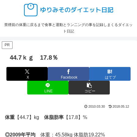
禁煙前の体重に戻るまで食事と運動とラン二ングの事を記録しまくるダイエッ
ト日記
PR
44.7ｋｇ 17.8％
X
Facebook
はてブ
LINE
コピー
2010.03.30
2018.05.12
体重
【44.7】kg
体脂肪率
【17.8】%
◎2009年平均
体重：45.58kg 体脂肪19.22%