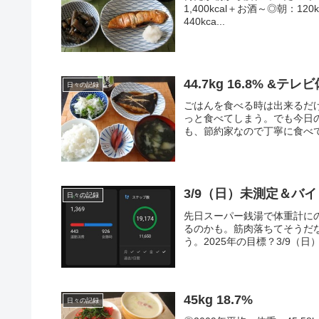
1,400kcal＋お酒～◎朝：
440kca...
44.7kg 16.8% &テ
日々の記録
ごはんを食べる時は出来るだ
っと食べてしまう。でも今日
も、節約家なので丁寧に食べて
3/9（日）未測定＆バイト
日々の記録
先日スーパー銭湯で体重計にの
るのかも。筋肉落ちてそうだ
う。2025年の目標？3/9（日
45kg 18.7%
日々の記録