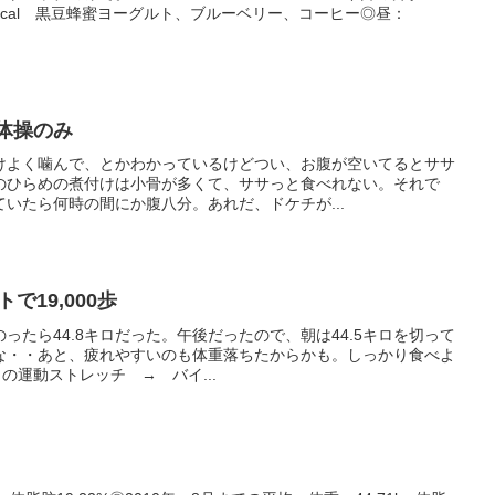
120kcal 黒豆蜂蜜ヨーグルト、ブルーベリー、コーヒー◎昼：
レビ体操のみ
けよく噛んで、とかわかっているけどつい、お腹が空いてるとササ
のひらめの煮付けは小骨が多くて、ササっと食べれない。それで
いたら何時の間にか腹八分。あれだ、ドケチが...
で19,000歩
ったら44.8キロだった。午後だったので、朝は44.5キロを切って
な・・あと、疲れやすいのも体重落ちたからかも。しっかり食べよ
）の運動ストレッチ → バイ...