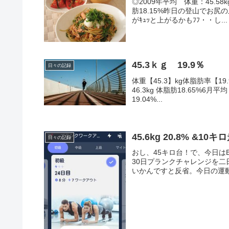
◎2009年平均 体重：45.58k
肪18.15%昨日の登山でお尻
がｷｭｯと上がるかもﾌﾌ・・し...
45.3ｋｇ 19.9％
日々の記録
体重【45.3】kg体脂肪率【19
46.3kg 体脂肪18.65%6月平
19.04%...
45.6kg 20.8% &
日々の記録
おし、45キロ台！で、今日は
30日プランクチャレンジを
いかんですと反省。今日の運動