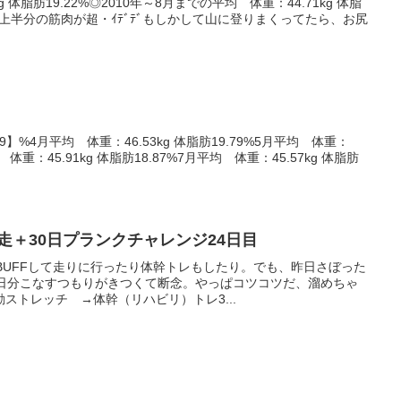
g 体脂肪19.22%◎2010年～8月までの平均 体重：44.71kg 体脂
の上半分の筋肉が超・ｲﾃﾞﾃﾞもしかして山に登りまくってたら、お尻
.9】%4月平均 体重：46.53kg 体脂肪19.79%5月平均 体重：
均 体重：45.91kg 体脂肪18.87%7月平均 体重：45.57kg 体脂肪
10キロ走＋30日プランクチャレンジ24日目
BUFFして走りに行ったり体幹トレもしたり。でも、昨日さぼった
二日分こなすつもりがきつくて断念。やっぱコツコツだ、溜めちゃ
ストレッチ →体幹（リハビリ）トレ3...