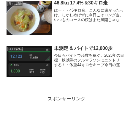
ァンシ...
46.8kg 17.4% &30キロ走
日々の記録
はー・・45キロ台、こんなに遠かったっ
け。しかしめげずに今日こそロング走。
いつものコースの桜はまだ満開じゃなか
ったけど、お花見ランで。4月目標 一回
でも45kg台を最低二日以上連続キープ4月
ラン目標 最低160キロ → 残3キロ----
-...
未測定 & バイトで12,000歩
日々の記録
今日もバイトで歩数を稼ぐ。2023年の目
標・秋以降のフルマラソンにエントリー
する！・体重44キロ台キープ今日の運動
ストレッチ → バイトで12,000歩～今
日のごはん朝ごはんツナマヨごはん（100
ｇ）、お鍋（昨晩仕込む）、ルイボステ
ィーお昼...
スポンサーリンク