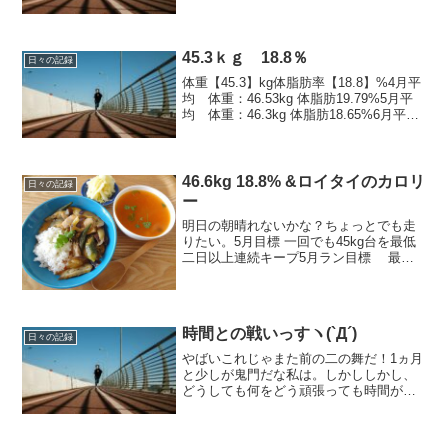
均 体重：45.91kg 体脂肪18.87%7月平
均 体重：45.57kg 体脂肪19...
45.3ｋｇ 18.8％
日々の記録
体重【45.3】kg体脂肪率【18.8】%4月平
均 体重：46.53kg 体脂肪19.79%5月平
均 体重：46.3kg 体脂肪18.65%6月平
均 体重：45.91kg 体脂肪18.87%7月平
均 体重：45.57kg 体脂肪19.04%...
46.6kg 18.8% &ロイタイのカロリ
日々の記録
ー
明日の朝晴れないかな？ちょっとでも走
りたい。5月目標 一回でも45kg台を最低
二日以上連続キープ5月ラン目標 最低
160キロ → 残77キロ--------------------------
-----------------■今日のごは...
時間との戦いっすヽ(`Д´)
日々の記録
やばいこれじゃまた前の二の舞だ！1ヵ月
と少しが鬼門だな私は。しかししかし、
どうしても何をどう頑張っても時間が取
れなくて＿|￣|○・・・・だめだだめだだ
めだーーーヽ(`Д´)言い訳ストップ！やる
しかねえええ■14日 運動無し■15日 フ