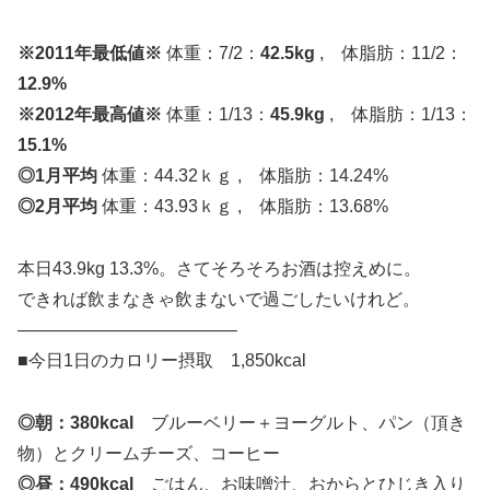
※2011年最低値※
体重：7/2：
42.5kg
, 体脂肪：11/2：
12.9%
※2012年最高値※
体重：1/13：
45.9kg
, 体脂肪：1/13：
15.1%
◎1月平均
体重：44.32ｋｇ , 体脂肪：14.24%
◎2月平均
体重：43.93ｋｇ , 体脂肪：13.68%
本日43.9kg 13.3%。さてそろそろお酒は控えめに。
できれば飲まなきゃ飲まないで過ごしたいけれど。
————————————–
■今日1日のカロリー摂取 1,850kcal
◎朝：380kcal
ブルーベリー＋ヨーグルト、パン（頂き
物）とクリームチーズ、コーヒー
◎昼：490kcal
ごはん、お味噌汁、おからとひじき入り