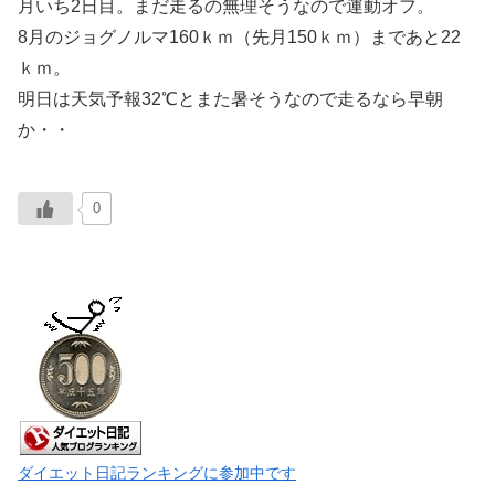
月いち2日目。まだ走るの無理そうなので運動オフ。
8月のジョグノルマ160ｋｍ（先月150ｋｍ）まであと22
ｋｍ。
明日は天気予報32℃とまた暑そうなので走るなら早朝
か・・
0
ダイエット日記ランキングに参加中です