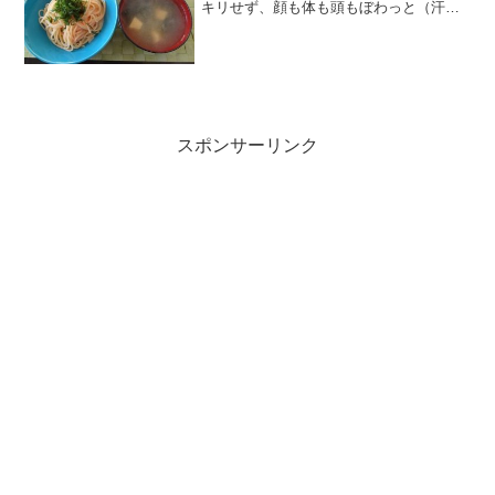
キリせず、顔も体も頭もぼわっと（汗）
11月目標 平均を44キロ台後半に11月ラ
ン目標 最低180キロ →残59キロ---------
------------------...
スポンサーリンク