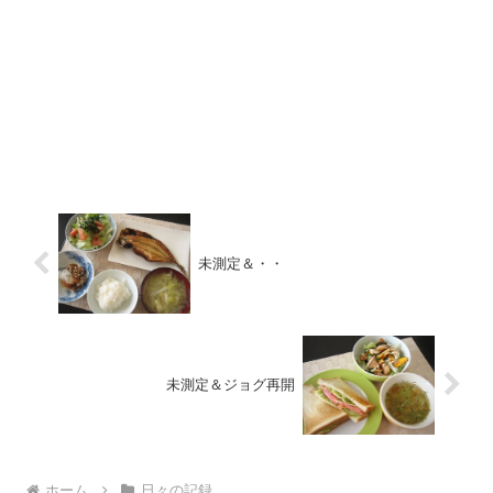
未測定＆・・
未測定＆ジョグ再開
ホーム
日々の記録