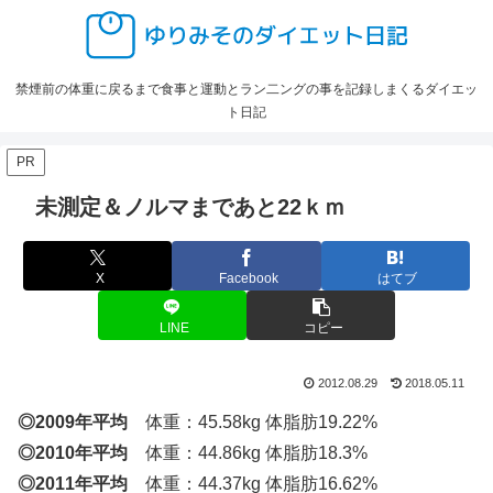
禁煙前の体重に戻るまで食事と運動とラン二ングの事を記録しまくるダイエッ
ト日記
PR
未測定＆ノルマまであと22ｋｍ
X
Facebook
はてブ
LINE
コピー
2012.08.29
2018.05.11
◎2009年平均
体重：45.58kg 体脂肪19.22%
◎2010年平均
体重：44.86kg 体脂肪18.3%
◎2011年平均
体重：44.37kg 体脂肪16.62%