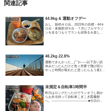
関連記事
44.9kg & 運動オフデー
日々の記録
おし、脱45キロ台。2022年の目標・44キ
ロ台・体脂肪18％台・？月にフルマラソ
ンを走るつもりでランも頑張る＆楽し
む！今日の運動ストレッチのみ今日のご
はん朝ごはん納豆大根おろしごはん、ウ
インナー（ごはん100ｇ）、お味噌汁（か
ぼちゃ団子、...
46.2kg 22.8%
日々の記録
運動できんかった＿|￣|○------以下言い訳
休みだったんだけど色々所要で飛び回り
やっと時間が取れたと思ったらもう夜10
時＿|￣|○引越し前は、賃貸の階下がエン
トランスだったので騒音も気にせず踏み
台昇降もガシガシ出来たが今の賃貸は下
に家族...
未測定＆自転車1時間半
日々の記録
昨日はロングだったのでランオフし朝か
らお弁当持って自転車こぎこぎ図書館
へ。-------------------------------------■今日の食
事 kcal＋お酒～◎朝：260kcal お赤飯
おにぎり、ひじき大豆煮、ブルーベリ...