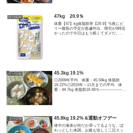
47kg 20.9％
日々の記録
体重【47】kg体脂肪率【20.9】%夜にビ
リー腹筋の予定が急遽外出、帰宅が0時近
かったので今日はもう眠くてダメだ。
（投稿時間いじってます-------------------------
--------------------------...
45.3kg 19.1%
日々の記録
◎2009年平均 体重：45.58kg 体脂肪
19.22%◎2010年～11月までの平均 体
重：44.7kg 体脂肪18.48％----------------------
----------------■今日1日のカロリー摂取
1,720...
45.8kg 19.2% &運動オフデー
日々の記録
体中の液体が何だか滞ってるような、ぼ
わっとした体調。お腹も珍しく二日スッ