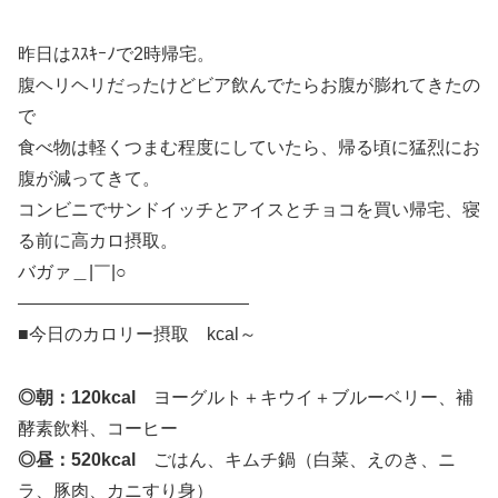
昨日はｽｽｷｰﾉで2時帰宅。
腹ヘリヘリだったけどビア飲んでたらお腹が膨れてきたの
で
食べ物は軽くつまむ程度にしていたら、帰る頃に猛烈にお
腹が減ってきて。
コンビニでサンドイッチとアイスとチョコを買い帰宅、寝
る前に高カロ摂取。
バガァ＿|￣|○
—————————————
■今日のカロリー摂取 kcal～
◎朝：120kcal
ヨーグルト＋キウイ＋ブルーベリー、補
酵素飲料、コーヒー
◎昼：520kcal
ごはん、キムチ鍋（白菜、えのき、ニ
ラ、豚肉、カニすり身）