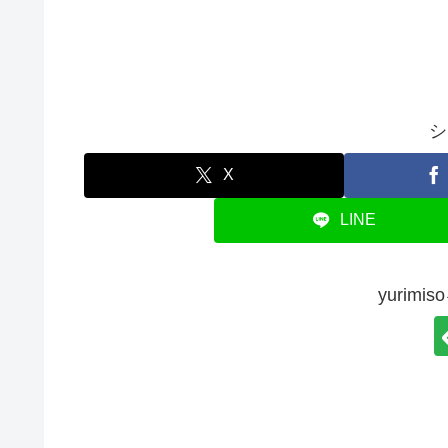
シ
X
LINE
yurim