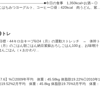
---------------------------■今日の食事 1,350kcal+お酒～◎
なこはちみつヨーグルト、コーヒー◎昼：420kcal 肉うどん、紫...
幹トレ
年の目標・44キロ台キープ6/24（月）の運動ストレッチ → 体幹ト
24（月）のごはん朝ごはん納豆紫蘇おろしごはん100ｇ、お味噌汁
んごはん（ｘおかわり...
.6】%◎2009年平均 体重：45.58kg 体脂肪19.22%◎2010年1
肪19.52%2月平均 体重：45.8kg 体脂肪19.75%3月平均 体重：