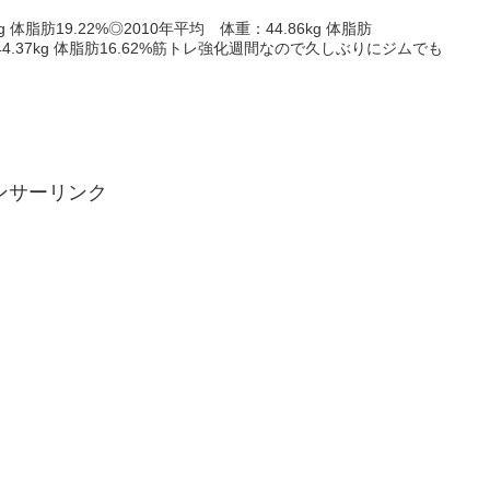
g 体脂肪19.22%◎2010年平均 体重：44.86kg 体脂肪
：44.37kg 体脂肪16.62%筋トレ強化週間なので久しぶりにジムでも
ンサーリンク