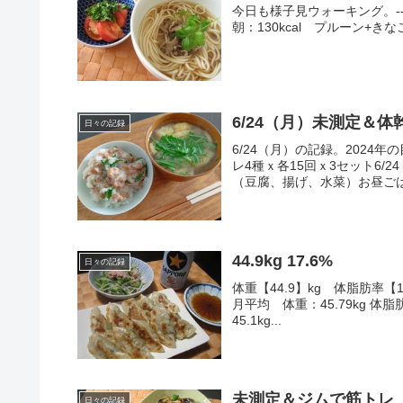
今日も様子見ウォーキング。----------
朝：130kcal プルーン+き
6/24（月）未測定＆体
日々の記録
6/24（月）の記録。2024
レ4種ｘ各15回ｘ3セット6/
（豆腐、揚げ、水菜）お昼ごは
44.9kg 17.6%
日々の記録
体重【44.9】kg 体脂肪率【17
月平均 体重：45.79kg 体脂
45.1kg...
未測定＆ジムで筋トレ
日々の記録