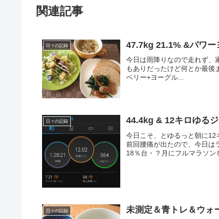
関連記事
47.7kg 21.1% &パワ
日々の記録
今日は雨降りなので走れず、
もありだったけど何とか最後まで。-----
ベリー+ヨーグル...
44.4kg & 12キロゆる
日々の記録
今日こそ、とゆるっと朝に1
前回腰痛が出たので、今日はラ
18％台・？月にフルマラソン
未測定＆青トレ＆ウォ
日々の記録