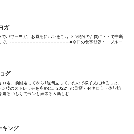
ーヨガ
家でパワーヨガ。お昼用にパンをこねつつ発酵の合間に・・で中断
-----------------------------------■今日の食事◎朝： ブルー
ジョグ
2キロ走。前回走ってから1週間立っていたので様子見にゆるっと。
ン後のストレッチを多めに。2022年の目標・44キロ台・体脂肪
を走るつもりでランも頑張る＆楽しむ...
ーキング