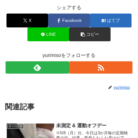
シェアする
X
Facebook
はてブ
LINE
コピー
yurimisoをフォローする
yurimiso
関連記事
未測定 & 運動オフデー
日々の記録
※5/8（月）分。今日は3か月毎の定期検
査の日。結果、再発もなくお昼はビア