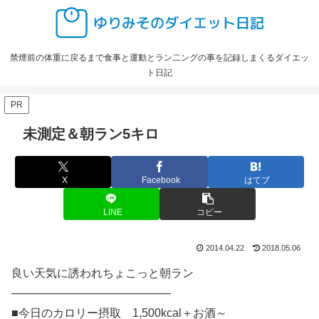
禁煙前の体重に戻るまで食事と運動とラン二ングの事を記録しまくるダイエッ
ト日記
PR
未測定＆朝ラン5キロ
X
Facebook
はてブ
LINE
コピー
2014.04.22
2018.05.06
良い天気に誘われちょこっと朝ラン
——————————————
■今日のカロリー摂取 1,500kcal＋お酒～