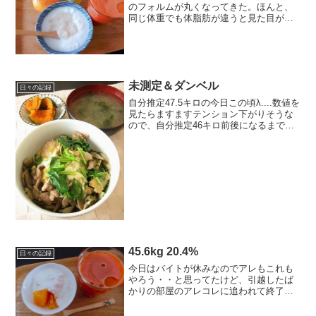
のフォルムが丸くなってきた。ほんと、
同じ体重でも体脂肪が違うと見た目が全
然違うんだよなあ。。と、荷物を持った
りして筋トレのつもりで体を動かす毎日
（その結果は出でないけれど・汗）今日
のごはん -kcal◎...
未測定＆ダンベル
日々の記録
自分推定47.5キロの今日この頃λ....数値を
見たらますますテンション下がりそうな
ので、自分推定46キロ前後になるまで未
測定。---------------------------------------■今日の
食事◎朝： ライ麦パン+り...
45.6kg 20.4%
日々の記録
今日はバイトが休みなのでアレもこれも
やろう・・と思ってたけど、引越したば
かりの部屋のアレコレに追われて終了。
でも、やろうと思ってた事が少し進んで
良かった！今日のごはん -kcal◎朝：