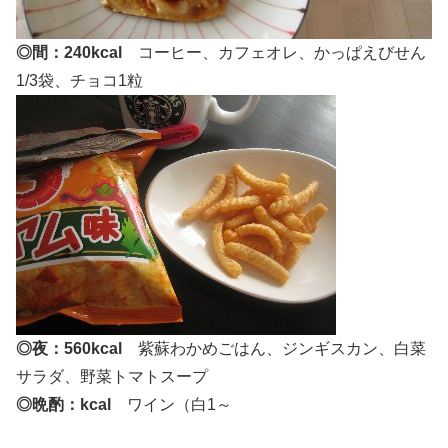
◎間：240kcal
コーヒー、カフェオレ、かっぱえびせん
1/3袋、チョコ1粒
◎夜：560kcal
紫蘇わかめごはん、ジンギスカン、白菜
サラダ、野菜トマトスープ
◎晩酌：kcal
ワイン（白1～