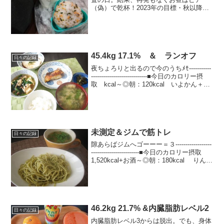
（偽）で乾杯！2023年の目標・秋以降の
フルマラソンにエントリーする！・体重
44キロ台キープ今日の運動ストレッチの
み今日のごはん朝ごはん検査後、病院の
片隅ｗで持参おに...
45.4kg 17.1% ＆ ランオフ
日々の記録
夜ちょろりと出るので今のうちﾒﾓ-----------
----------------------------■今日のカロリー摂
取 kcal～◎朝：120kcal いよかん＋ヨ
ーグルト、コーヒー◎昼：530kcal ごは
ん、お味噌汁、あこう...
未測定＆ジムで筋トレ
日々の記録
隙あらばジムへゴーーー＝３------------------
------------------------■今日のカロリー摂取
1,520kcal+お酒～◎朝：180kcal りんご
＋ヨーグルト、コーヒー◎昼：500kcal
バジルソ...
46.2kg 21.7% &内臓脂肪レベル2
日々の記録
内臓脂肪レベル3からは脱出。でも、身体