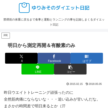
禁煙前の体重に戻るまで食事と運動とラン二ングの事を記録しまくるダイエッ
ト日記
PR
明日から測定再開＆有酸素のみ
X
Facebook
はてブ
LINE
コピー
2015.02.15
2018.05.05
昨日ウエイトトレーニング頑張ったのに
全然筋肉痛にならないな・・・追い込みが甘いんだな。
まさかの時間差で明日来るとか（汗