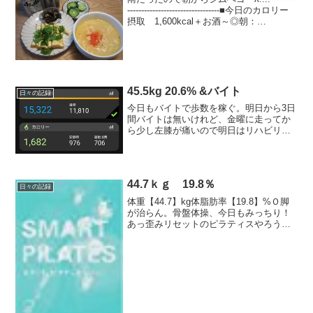
---------------------------------■今日のカロリー
摂取 1,600kcal＋お酒～◎朝：
310kcal 混ぜ込みごはん、ソーセージ◎
ジムにて：80kca...
45.5kg 20.6% &バイト
日々の記録
今日もバイトで歩数を稼ぐ。明日から3日
間バイトは無いけれど、金曜に走ってか
ら少し左膝が痛いので明日はリハビリト
レとか体幹系をやっておこうと。11月の
目標運動の目標走る楽しさを思い出そ
う、筋トレもチョビチョビでも良いから
手をつけよう、楽しさを...
44.7ｋｇ 19.8％
日々の記録
体重【44.7】kg体脂肪率【19.8】%Ｏ脚
が治らん。骨盤体操、今日もみっちり！
あっ歪みリセットのピラティスやろうか
な。寝る前やると気持ち良いんだよね。
アロマたきながらやるとリラックスｖ
（←日常十分リラックス中だが------------...