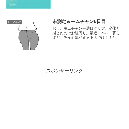
未測定＆モムチャン6日目
日々の記録
おし、モムチャン一週目クリア。変化を
感じたのはお腹周り。最近、ベルト要ら
ずどころか血流が止まるのでは！？と心
配するほどきつくなってたスキニー
が・・・いや、ほんとこんな感じでハミ
肉だらけのお腹だったんだけど(汗それ
が、今日のウォーキング中、歩...
スポンサーリンク