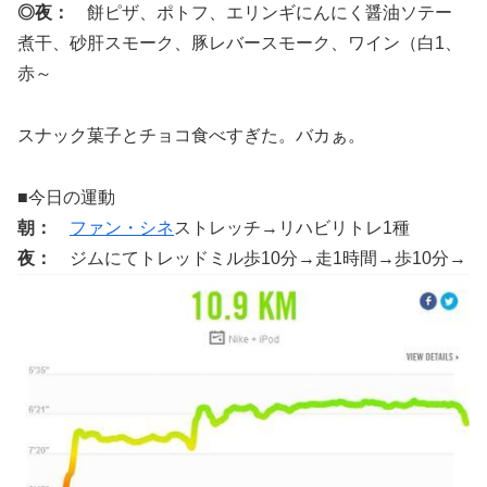
◎夜：
餅ピザ、ポトフ、エリンギにんにく醤油ソテー
煮干、砂肝スモーク、豚レバースモーク、ワイン（白1、
赤～
スナック菓子とチョコ食べすぎた。バカぁ。
■今日の運動
朝：
ファン・シネ
ストレッチ→リハビリトレ1種
夜：
ジムにてトレッドミル歩10分→走1時間→歩10分→