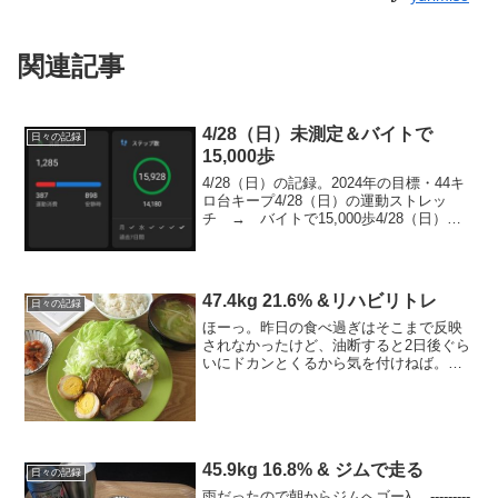
関連記事
4/28（日）未測定＆バイトで
日々の記録
15,000歩
4/28（日）の記録。2024年の目標・44キ
ロ台キープ4/28（日）の運動ストレッ
チ → バイトで15,000歩4/28（日）の
ごはん朝ごはんひじきのっけごはん100
ｇ、納豆、お味噌汁（豆腐、揚げ、ほう
れん草）お昼ごはんレトルトカレー14...
47.4kg 21.6% &リハビリトレ
日々の記録
ほーっ。昨日の食べ過ぎはそこまで反映
されなかったけど、油断すると2日後ぐら
いにドカンとくるから気を付けねば。。1
月31日までの目標 45キロ台を一度でも
見る---------------------------------■今日の食
事 1,...
45.9kg 16.8% & ジムで走る
日々の記録
雨だったので朝からジムへゴーλ....---------