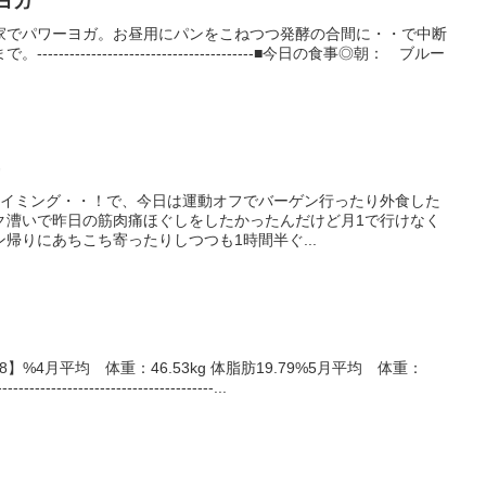
ーヨガ
家でパワーヨガ。お昼用にパンをこねつつ発酵の合間に・・で中断
-----------------------------------■今日の食事◎朝： ブルー
半
タイミング・・！で、今日は運動オフでバーゲン行ったり外食した
ク漕いで昨日の筋肉痛ほぐしをしたかったんだけど月1で行けなく
帰りにあちこち寄ったりしつつも1時間半ぐ...
.8】%4月平均 体重：46.53kg 体脂肪19.79%5月平均 体重：
----------------------------------...