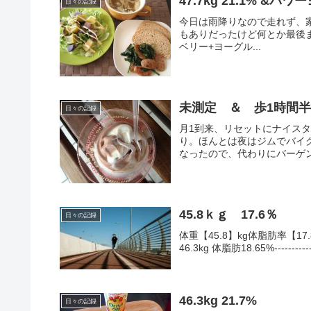
47.7kg 21.1% &パワ
日々の記録
今日は雨降りなので走れず、
もありだったけど何とか最後まで。-----
ベリー+ヨーグル...
未測定 ＆ 歩1時間
日々の記録
月1到来、リセットにナイス
り。ほんとは夜はジムでバイ
なったので、代わりにバーゲン
45.8ｋｇ 17.6％
日々の記録
体重【45.8】kg体脂肪率【17
46.3kg 体脂肪18.65%----------------
46.3kg 21.7%
日々の記録