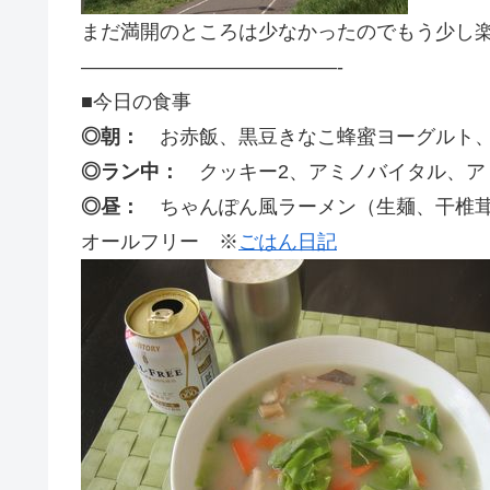
まだ満開のところは少なかったのでもう少し
—————————————-
■今日の食事
◎朝：
お赤飯、黒豆きなこ蜂蜜ヨーグルト、
◎ラン中：
クッキー2、アミノバイタル、アミノ
◎昼：
ちゃんぽん風ラーメン（生麺、干椎茸
オールフリー ※
ごはん日記