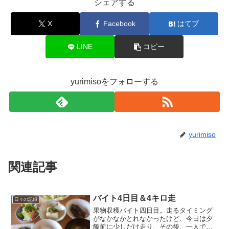
シェアする
X
Facebook
はてブ
LINE
コピー
yurimisoをフォローする
yurimiso
関連記事
バイト4日目＆4キロ走
日々の記録
果物収穫バイト四日目。走るタイミング
がなかなかとれなかったけど、今日は夕
飯前に少しだけ走り、その後、一人で軽