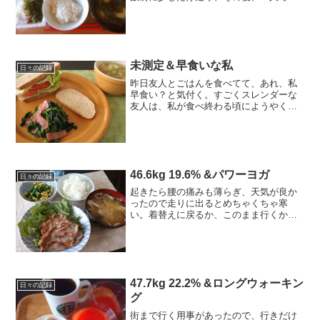
めに夕飯。朝ランと違って、足がパンパ
ンで最初はきつかったけど少し走ると血
が巡って良くなって、20数分だけど気持
ち良かった。このスタイ...
未測定＆早食いな私
日々の記録
昨日友人とごはんを食べてて、あれ、私
早食い？と気付く。すごくスレンダーな
友人は、私が食べ終わる頃にようやく半
分食べ、最後は「ごはん多い」と少し残
してた。真似だ真似。少しでも、ゆっく
り、味わって食べるように意識しよう。--
----------...
46.6kg 19.6% &パワーヨガ
日々の記録
起きたら腰の痛みも薄らぎ、天気が良か
ったので走りに出るとめちゃくちゃ寒
い。着替えに戻るか、このまま行くかと
家の周りをぐるぐる走り、結局寒さに負
け帰宅。走るのはまた出直す事にして、
代わりにパワーヨガ。12月1日までの目
標 45.5キロ以下 1...
47.7kg 22.2% &ロングウォーキン
日々の記録
グ
街まで行く用事があったので、行きだけ