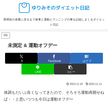
禁煙前の体重に戻るまで食事と運動とラン二ングの事を記録しまくるダイエッ
ト日記
PR
未測定 & 運動オフデー
X
Facebook
はてブ
LINE
コピー
2023.11.10
2023.11.11
体調もだいぶ良くなってきたので、そろそろ運動再開せね
ば・・と思いつつも今日は運動オフデー