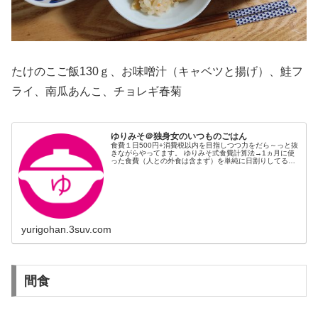
たけのこご飯130ｇ、お味噌汁（キャベツと揚げ）、鮭フ
ライ、南瓜あんこ、チョレギ春菊
ゆりみそ＠独身女のいつものごはん
食費１日500円+消費税以内を目指しつつ力をだら～っと抜
きながらやってます。 ゆりみそ式食費計算法→1ヵ月に使
った食費（人との外食は含まず）を単純に日割りしてるだ
け。
yurigohan.3suv.com
間食