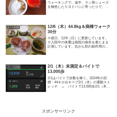
ウォーキングで。途中、ラン用シューズ
を物色したりヨドバシに寄ったりで、止
まってる時間も多かったけど3時間弱、動
けました。おし、まだまだ筋力は落ちて
るけれど、だいぶ体力は戻ってきた。今
日のごはん ？kcal...
12/6（木）44.8kg＆病棟ウォーク
日々の記録
30分
※後日、12/9（日）に更新しています。
※入院中の体重は病院の病衣を着たまま
計測しています。抗がん剤の副作用の吐
き気で更新が滞ってましたが、ちょっと
良くなったので記録だけでも。今日のご
はん ？kcal◎朝：kcal ◎昼：kcal
ごはん...
2/1（木）未測定＆バイトで
日々の記録
13,000歩
2/1はバイトで歩数を稼ぐ。2024年の目
標・44キロ台キープ2/1（木）の運動スト
レッチ → バイトで13,000歩2/1（木）
のごはん朝ごはん大根おろしごはん（100
ｇ）、お味噌汁（トマト）、きのこ海
苔、ルイボスティーお昼ごはんやきそ
ば...
スポンサーリンク