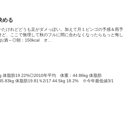
決める
いたけれどどうも足がダメっぽい。加えて月１ビンゴの予感＆雨予
けど、ここで無理して秋のフルに間に合わなくなったらもっと悔し
お酒～◎朝：150kcal オ...
g 体脂肪19.22%◎2010年平均 体重：44.86kg 体脂肪
83kg 体脂肪19.81％2/17 44.5kg 18.2% ※今年最低値3/1