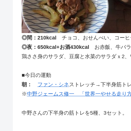
◎間：210kcal
チョコ、おせんべい、コーヒ
◎夜：650kcal+お酒430kcal
お赤飯、牛バラ
鶏ささ身のサラダ、豆腐と水菜のサラダｘ2、
■今日の運動
朝：
ファン・シネ
ストレッチ→下半身筋トレ
※
中野ジェームス修一 「世界一やせる走り方
中野さんの下半身の筋トレを5種、3セット。