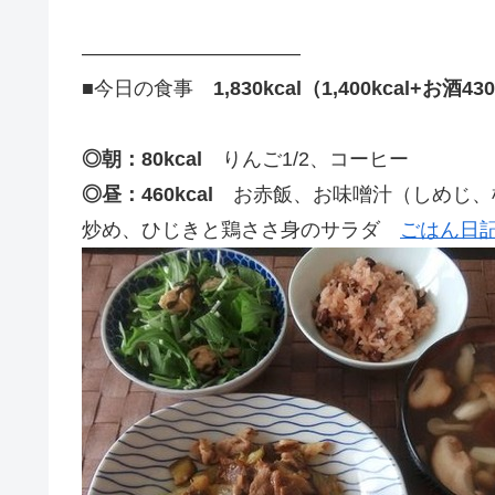
———————————
■今日の食事
1,830kcal（1,400kcal+お酒43
◎朝：80kcal
りんご1/2、コーヒー
◎昼：460kcal
お赤飯、お味噌汁（しめじ、
炒め、ひじきと鶏ささ身のサラダ
ごはん日