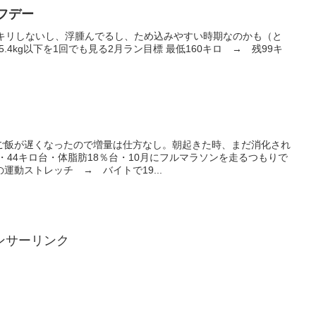
動オフデー
ッキリしないし、浮腫んでるし、ため込みやすい時期なのかも（と
.4kg以下を1回でも見る2月ラン目標 最低160キロ → 残99キ
ご飯が遅くなったので増量は仕方なし。朝起きた時、まだ消化され
標・44キロ台・体脂肪18％台・10月にフルマラソンを走るつもりで
運動ストレッチ → バイトで19...
ンサーリンク