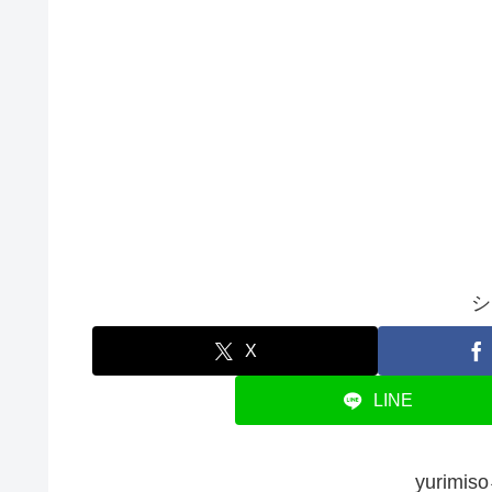
シ
X
LINE
yurim