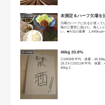
未測定＆ハーフ欠場を
日々の記録
日曜のハーフに出るか迷って
報の三重苦に負けた。悔しい
い。■今日の食事 1,440kcal+
46kg 20.8%
日々の記録
◎2009年平均 体重：45.58k
18.3％◎2011年平均 体重：45.
46kg 2...