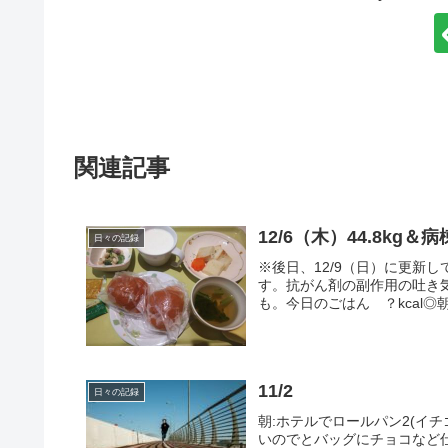
関連記事
12/6（木）44.8kg＆
日々の記録
※後日、12/9（日）に更新
す。抗がん剤の副作用の吐き
も。今日のごはん ？kcal◎朝：
11/2
日々の記録
朝:ホテルでロールパン2(イ
いのでとバッグにチョコなど