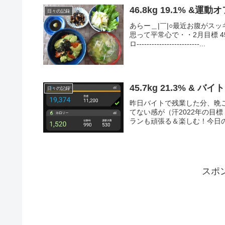
46.8kg 19.1% &運
日々の記録
あらー＿|￣|○最近お腹がス
思って平常心で・・2月目標 45
ロ-------------------------...
45.7kg 21.3% & バイト
日々の記録
昨日バイトで残業した分、晩
てない感が（汗2022年の目
ランも頑張る＆楽しむ！今日の
スポ