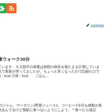
yurimiso
病棟ウォーク30分
しています。※入院中の体重は病院の病衣を着たまま計測していま
気で更新が滞ってましたが、ちょっと良くなったので記録だけで
kcal ◎昼：kcal ごはん...
チゴジャム、マーガリン)野菜ジュース1、コーヒー1今日も移動が多
仕込んでるけど無駄に食べないようにしよう。＊食べたら追記