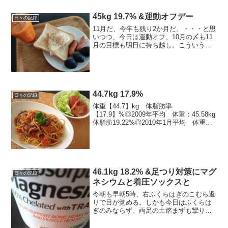
45kg 19.7% &運動オフデー
日々の記録
11月だ、今年も残り2か月だ。・・・と思
いつつ、今日は運動オフ、10月の〆も11
月の目標も明日に持ち越し。こういう
「明日に持ち越し」体質が全てを物語っ
ている気がする。。10月の目標運動の目
標体脂肪が落ちないので筋トレ、そして
前月45.5km...
44.7kg 17.9%
日々の記録
体重【44.7】kg 体脂肪率
【17.9】%◎2009年平均 体重：45.58kg
体脂肪19.22%◎2010年1月平均 体重：
45.79kg 体脂肪19.52%2月平均 体重：
45.8kg 体脂肪19.75%3月平均 体重：
45.1kg...
46.1kg 18.2% &足つり対策にマグ
日々の記録
ネシウムと着圧ソックスと
今朝も早朝5時、右ふくらはぎのこむら返
りで目が覚める。しかも今日はふくらは
ぎのみならず、両足の土踏まずも攣りイ
デデ。もうちょっと寝かせてくれ・・と
思うも、そういえば昨晩マグネシウムと