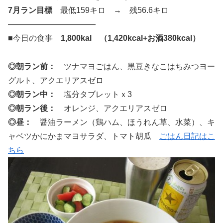
7月ラン目標
最低159キロ → 残56.6キロ
———————————
■今日の食事
1,800kal （1,420kcal+お酒380kcal）
◎朝ラン前：
ツナマヨごはん、黒豆きなこはちみつヨー
グルト、アクエリアスゼロ
◎朝ラン中：
塩分タブレットｘ3
◎朝ラン後：
オレンジ、アクエリアスゼロ
◎昼：
醤油ラーメン（鶏ハム、ほうれん草、水菜）、キ
ャベツかにかまマヨサラダ、トマト胡瓜
ごはん日記はこ
ちら