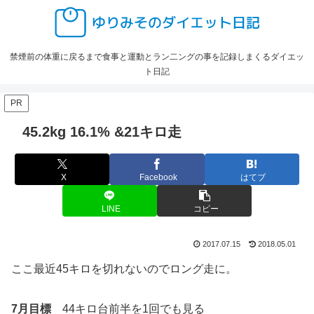
禁煙前の体重に戻るまで食事と運動とラン二ングの事を記録しまくるダイエッ
ト日記
PR
45.2kg 16.1% &21キロ走
X
Facebook
はてブ
LINE
コピー
2017.07.15
2018.05.01
ここ最近45キロを切れないのでロング走に。
7月目標
44キロ台前半を1回でも見る