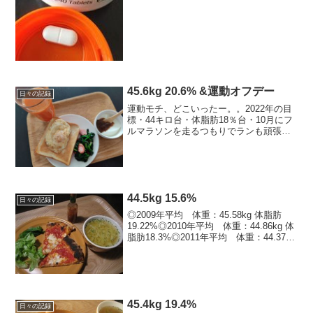
カルシウムを飲み忘れたと思い出し、も
そっ、と起き上がって水...
45.6kg 20.6% &運動オフデー
日々の記録
運動モチ、どこいったー。。2022年の目
標・44キロ台・体脂肪18％台・10月にフ
ルマラソンを走るつもりでランも頑張る
＆楽しむ！今日の運動ストレッチのみ今
日のごはん -kcal朝ごはん目玉焼きのっ
けトースト、ほうれん草ウインナーソテ
ー、人参...
44.5kg 15.6%
日々の記録
◎2009年平均 体重：45.58kg 体脂肪
19.22%◎2010年平均 体重：44.86kg 体
脂肪18.3%◎2011年平均 体重：44.37kg
体脂肪16.62%※2011年最低値※ 体重：
7/2：42.5kg , 体脂肪：11/...
45.4kg 19.4%
日々の記録