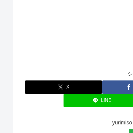
シ
X
LINE
yurim