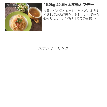
46.9kg 20.5% &運動オフデー
日々の記録
今日もダメダメモード中だけど、ようや
く遅れてたのが来た。おし、これで体も
心もリセット。12月1日までの目標 45.5
キロ以下 18%台----------------------------------■
今日の食事 1,700kcal+お酒...
スポンサーリンク