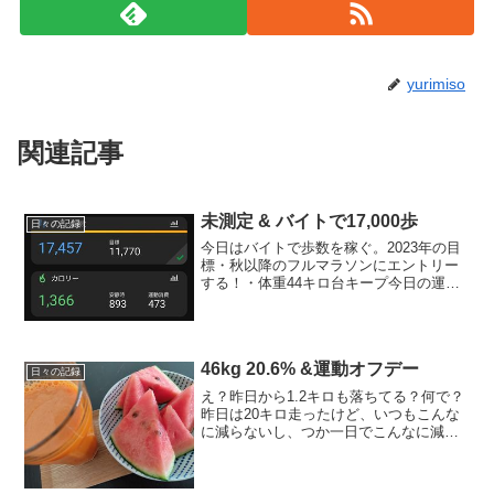
yurimiso
関連記事
未測定 & バイトで17,000歩
日々の記録
今日はバイトで歩数を稼ぐ。2023年の目
標・秋以降のフルマラソンにエントリー
する！・体重44キロ台キープ今日の運動
ストレッチ → バイトで17,000歩～今
日のごはん朝ごはん納豆おろしごはん100
ｇ、ウインナー、お味噌汁（豆腐、揚
げ、しめじ...
46kg 20.6% &運動オフデー
日々の記録
え？昨日から1.2キロも落ちてる？何で？
昨日は20キロ走ったけど、いつもこんな
に減らないし、つか一日でこんなに減る
ってそれこそフルマラソン走った後ぐら
い。フル走ったら2キロぐらいは落ちるけ
ど、すぐ戻るし（汗）お腹がスッキリし