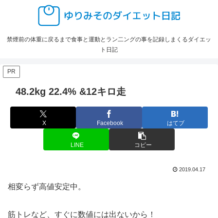
禁煙前の体重に戻るまで食事と運動とラン二ングの事を記録しまくるダイエッ
ト日記
PR
48.2kg 22.4% &12キロ走
X
Facebook
はてブ
LINE
コピー
2019.04.17
相変らず高値安定中。
筋トレなど、すぐに数値には出ないから！