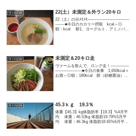
たわけでも無いし...
22(土）未測定＆外ラン20キロ
日々の記録
22（土）の分ﾒﾓﾒﾓ----------------------------------
--------■今日のカロリー摂取 kcal～◎
朝：kcal 餅1、ヨーグルト、アミノバイ
タル◎昼：kcal マルちゃん正麺とんこ
つ、ドライゼロ※...
未測定＆20キロ走
日々の記録
ヴァームを飲んで、ロング走！---------------
----------------------■今日の食事 1,650kcal＋
お酒～◎朝：180kcal 餅（砂糖醤油）、
Vaam19kcal◎ラン中：120kcal アミノ
バイタル...
45.3ｋｇ 19.3％
日々の記録
体重【45.3】kg体脂肪率【19.3】%4月平
均 体重：46.53kg 体脂肪19.79%5月平
均 体重：46.3kg 体脂肪18.65%6月平
均 体重：45.91kg 体脂肪18.87%7月平
均 体重：45.57kg 体脂肪19...