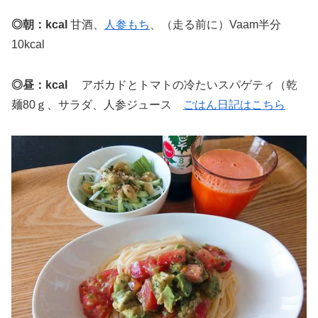
◎朝：kcal
甘酒、
人参もち
、（走る前に）Vaam半分
10kcal
◎昼：kcal
アボカドとトマトの冷たいスパゲティ（乾
麺80ｇ、サラダ、人参ジュース
ごはん日記はこちら