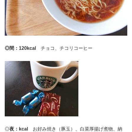
◎間：120kcal
チョコ、チコリコーヒー
◎
夜：kcal
お好み焼き（豚玉）、白菜厚揚げ煮物、納