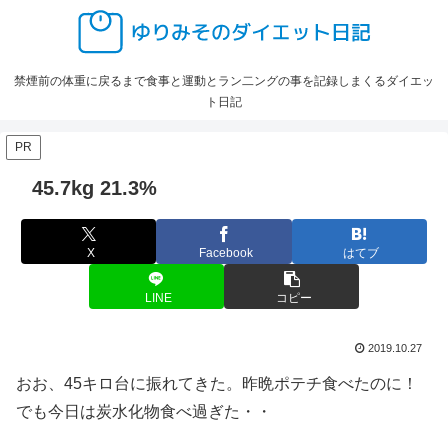
禁煙前の体重に戻るまで食事と運動とラン二ングの事を記録しまくるダイエッ
ト日記
PR
45.7kg 21.3%
X
Facebook
はてブ
LINE
コピー
2019.10.27
おお、45キロ台に振れてきた。昨晩ポテチ食べたのに！
でも今日は炭水化物食べ過ぎた・・