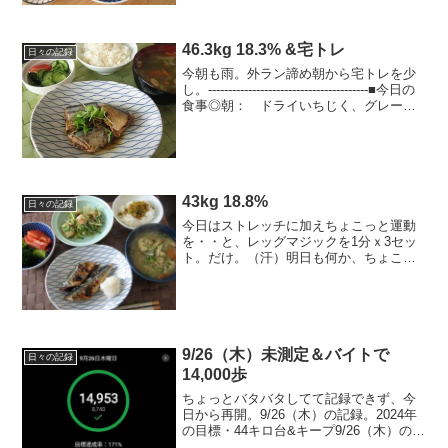
46.3kg 18.3% &宅トレ
日々の記録
今朝も雨。外ラン諦め朝から宅トレを少
し。----------------------------------------■今日の
食事◎朝： ドライいちじく、グレープ
フルーツ+ヨーグルト、コーヒー◎昼：
麦入りごはん、野菜スープ、秋刀魚梅
煮、...
43kg 18.8%
日々の記録
今日はストレッチに加えちょこっと運動
を・・と、レッグマジックを1分ｘ3セッ
ト。だけ。（汗）明日も何か、ちょこっ
とでも！今日のごはん ？kcal◎朝： い
よかん1/2+梨コンポート+ヨーグルト、乳
酸菌飲料◎昼： ごはん+ブロッコリー皮
と人参の...
9/26（木）未測定＆バイトで
日々の記録
14,000歩
ちょっとバタバタしてて記録できず、今
日から再開。9/26（木）の記録。2024年
の目標・44キロ台&キープ9/26（木）の運
動ストレッチ → バイトで14,000歩歩