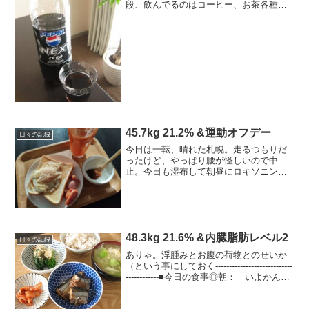
段、飲んでるのはコーヒー、お茶各種、
白湯、全て砂糖は入れない。たまに、カ
フェオレ（低脂肪牛乳のみ・砂糖無し）
か甘い物が欲しい時にホットココアを飲
むぐらい。が、こ...
45.7kg 21.2% &運動オフデー
日々の記録
今日は一転、晴れた札幌。走るつもりだ
ったけど、やっぱり腰が怪しいので中
止。今日も湿布して朝昼にロキソニン投
入。はよ治れ・・2022年の目標・44キロ
台・体脂肪18％台・10月にフルマラソン
を走るつもりでランも頑張る＆楽しむ！
今日の運動ストレ...
48.3kg 21.6% &内臓脂肪レベル2
日々の記録
ありゃ。浮腫みとお腹の荷物とのせいか
（という事にしておく----------------------------
------------■今日の食事◎朝： いよかん
1/2、ブルーベリー+青汁+ヨーグルト、コ
ーヒー◎昼： 雑穀米、お味噌汁、秋...