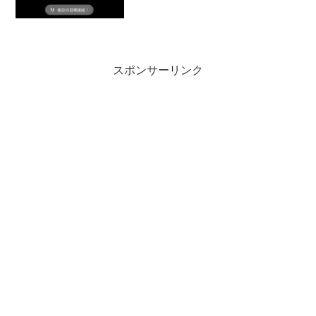
数14,9539/26（木）のごはん朝ごはん納
豆おろしごはん100ｇ、お味...
スポンサーリンク