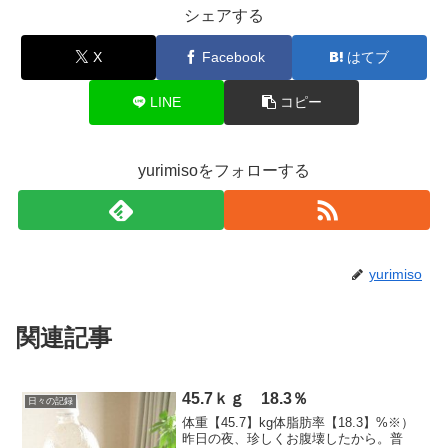
シェアする
X
Facebook
はてブ
LINE
コピー
yurimisoをフォローする
yurimiso
関連記事
45.7ｋｇ 18.3％
日々の記録
体重【45.7】kg体脂肪率【18.3】%※）
昨日の夜、珍しくお腹壊したから。普