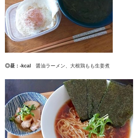
◎昼：-kcal
醤油ラーメン、大根鶏もも生姜煮