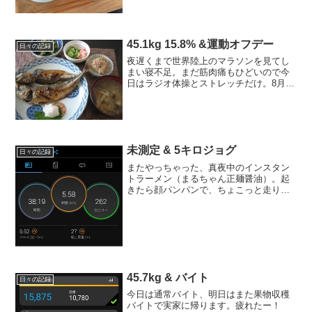
豚、キャベツ、もやし）間食コーヒー、
人参...
45.1kg 15.8% &運動オフデー
日々の記録
夜遅くまで世界陸上のマラソンを見てし
まい寝不足。まだ筋肉痛もひどいので今
日はラジオ体操とストレッチだけ。8月目
標 44キロ台前半を1回でも見る8月ラン
目標 最低160キロ → 残128キロ--------
------------------...
未測定 & 5キロジョグ
日々の記録
またやっちゃった、真夜中のインスタン
トラーメン（まるちゃん正麺醤油）。起
きたら顔パンパンで、ちょこっと走りに
行ってきた。もう雪降ったので、今年
初、雪用ランシューズでサクッと。2022
年の目標・44キロ台・体脂肪18％台・？
月にフルマラソンを...
45.7kg & バイト
日々の記録
今日は通常バイト、明日はまた果物収穫
バイトで実家に帰ります。疲れたー！