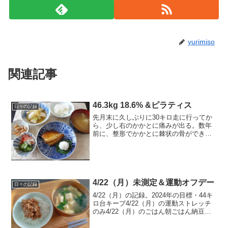
yurimiso
関連記事
46.3kg 18.6% &ピラティス
日々の記録
先月末に久しぶりに30キロ走に行ってか
ら、少し右のかかとに痛みが出る。数年
前に、整形でかかとに棘状の骨ができる
踵骨棘（しょうこっきょく）と診断され
たけど、最近は走る距離がその頃より抑
えめなので全然痛くなかったんだけどな
あ。走るのが趣味になっ...
4/22（月）未測定＆運動オフデー
日々の記録
4/22（月）の記録。2024年の目標・44キ
ロ台キープ4/22（月）の運動ストレッチ
のみ4/22（月）のごはん朝ごはん納豆ご
はん100ｇ、お味噌汁（豆腐、揚げ、ほう
れん草）お昼ごはん味噌ラーメン（煮