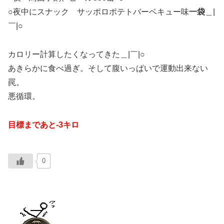
○夜中にスナック サッポロポテトバーベキュー味
一袋
＿|
￣|○
カロリー計算したくなってきた＿|￣|○
あきらかに食べ過ぎ。そして腹いっぱいで運動出来ない
罠。
悪循環。
目標まであと-3キロ
0