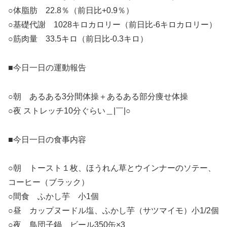
○体脂肪 22.8％（前日比+0.9％）
○基礎代謝 1028キロカロリー（前日比-6キロカロリー）
○筋肉量 33.5キロ（前日比-0.3キロ）
■今日一日の運動報告
○朝 あるある3分間体操＋あるある部分痩せ体操
○夜 ストレッチ10分ぐらい＿|￣|○
■今日一日の食事内容
○朝 トースト１枚、ほうれん草とウインナーのソテー、
コーヒー（ブラック）
○間食 ふかし芋 小1個
○昼 カップヌードル塩、ふかし芋（サツマイモ）小1/2個
○夜 鳥団子鍋、ビール350缶×3