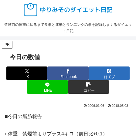
禁煙前の体重に戻るまで食事と運動とラン二ングの事を記録しまくるダイエッ
ト日記
PR
今日の数値
X
Facebook
はてブ
LINE
コピー
2006.01.06
2018.05.03
■今日の脂肪報告
○体重 禁煙前よりプラス4キロ（前日比+0.1）