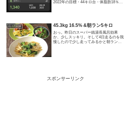
2022年の目標・44キロ台・体脂肪18％
台・？月にフルマラソンを走るつもりで
ランも頑張る＆楽しむ！今日の運動スト
レッチ → バイトで15,000歩～今日の
ごはん -kc...
45.3kg 16.5% &朝ラン5キロ
日々の記録
おっ。昨日のスーパー銭湯長風呂効果
か、少しスッキリ。そして4日走るのを我
慢したので少し走ってみるかと朝ラン
へ。----------------------------------------■今日の
食事◎朝： 目玉焼き挟みバンズ、すも
もジャ...
スポンサーリンク