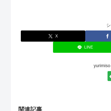
シ
X
LINE
yurim
関連記事