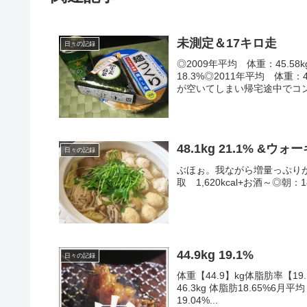
未測定＆17キロ走
日々の記録
◎2009年平均 体重：45.58k
18.3%◎2011年平均 体重
が空いてしまい帰宅途中でコンビ
48.1kg 21.1% &ウ
日々の記録
ぶほぉ。我ながら増量っぷりが酷い_|￣|〇-
取 1,620kcal+お酒～◎朝：
44.9kg 19.1%
日々の記録
体重【44.9】kg体脂肪率【19
46.3kg 体脂肪18.65%6月平
19.04%...