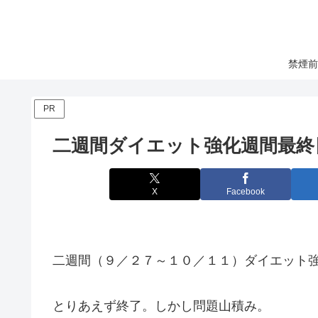
禁煙前
PR
二週間ダイエット強化週間最終
X
Facebook
二週間（９／２７～１０／１１）ダイエット強化
とりあえず終了。しかし問題山積み。