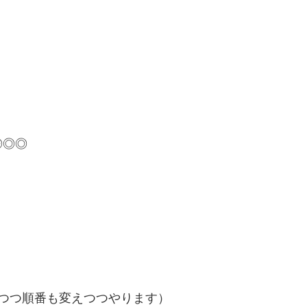
◎◎◎
。
つつ順番も変えつつやります）