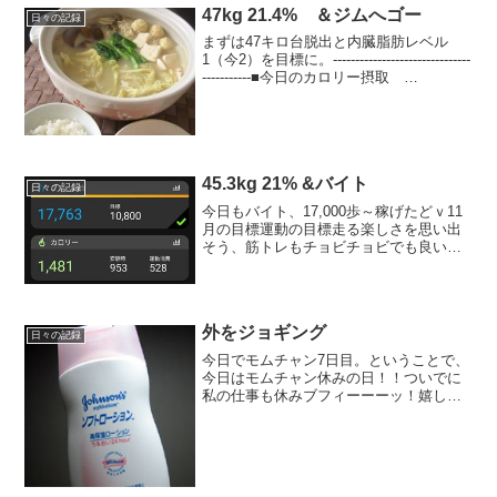
47kg 21.4% ＆ジムへゴー
日々の記録
まずは47キロ台脱出と内臓脂肪レベル
1（今2）を目標に。-------------------------------
-----------■今日のカロリー摂取
1,600kcal+お酒～◎朝：160kcal りんご
+ヨーグルト、コーヒー◎...
45.3kg 21% &バイト
日々の記録
今日もバイト、17,000歩～稼げたどｖ11
月の目標運動の目標走る楽しさを思い出
そう、筋トレもチョビチョビでも良いか
ら手をつけよう、楽しさを思い出そ
う。・11月走 18.4km・10月走トータ
ル 41km体重・体脂肪の目標44キロ台を
増やす...
外をジョギング
日々の記録
今日でモムチャン7日目。ということで、
今日はモムチャン休みの日！！ついでに
私の仕事も休みブフィーーーッ！嬉しい
なあ。と、今日はこちらはほんとにいい
天気だった。朝、ゆっくり寝ていたかっ
たがもったいなくて飛び起きて。この前
かったユニクロのドライ...