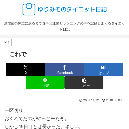
禁煙前の体重に戻るまで食事と運動とラン二ングの事を記録しまくるダイエッ
ト日記
PR
これで
X
Facebook
はてブ
LINE
コピー
2007.11.12
2018.05.06
一区切り。
おくれてたのがやっと来たぞ。
しかし49日目とは長かった。珍しい。