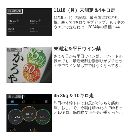
11/18（月）未測定＆4キロ走
日々の記録
11/18（月）の記録。最高気温1℃の札
幌、寒くて4キロでギブアップ。もう冬の
ウエアで走らねば！2024年の目標・44キ
ロ台&キープ11/18（月）の運動ストレッ
チ → 4キロ走 → ストレッチ
11/18（月）のごはん朝ごはんごはん
（100...
未測定＆平日ワイン禁
日々の記録
さて今日から平日ワイン禁。（ハードル
低ｗでも、最近焼酎お湯割りがプチヒッ
ト中でワイン禁も苦ではなくなってきた
のだが（汗少し前までふんわり鏡月柚子
＋鏡月をお湯割りで飲んでいたけどふん
わり鏡月柚子のカロリーと糖質が高いの
で糖質オフの梅酒にチェン...
45.3kg & 10キロ走
日々の記録
昨日の体幹トレでお尻ががっちり筋肉
痛、おし。で、今朝は晴れたのでゆるっ
と10キロ。筋肉痛で下半身が重かった。
2023年の目標・秋以降のフルマラソンに
エントリーする！・体重44キロ台キープ
今日の運動ストレッチ+腰痛ストレッチ
→ 10キロ走 ...