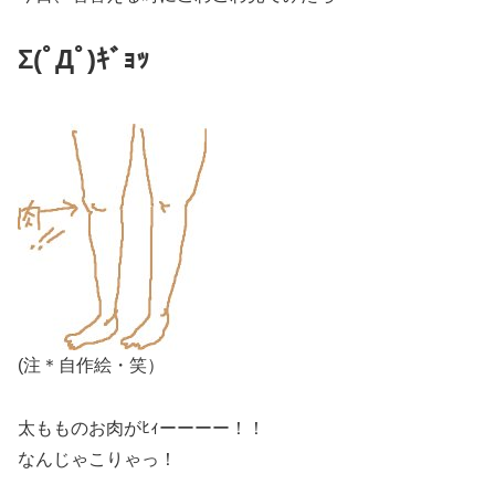
Σ(ﾟДﾟ)ｷﾞｮｯ
(注＊自作絵・笑）
太もものお肉がﾋｨーーーー！！
なんじゃこりゃっ！