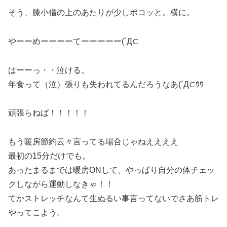
そう、膝小僧の上のあたりが少しポコッと。横に。
やーーめーーーーてーーーーー(´Д⊂
はーーっ・・泣ける。
年食って（泣）張りも失われてるんだろうなあ(´Д⊂ｳｳ
頑張らねば！！！！！
もう暖房節約云々言ってる場合じゃねええええ
最初の15分だけでも。
あったまるまでは暖房ONして、やっぱり自分の体チェッ
クしながら運動しなきゃ！！
てかストレッチなんて生ぬるい事言ってないでさあ筋トレ
やってこよう。