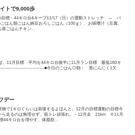
イトで9,000歩
年の目標・44キロ台&キープ11/17（日）の運動ストレッチ → バ
（日）のごはん朝ごはん納豆おろしごはん（100ｇ）、お味噌汁（豆腐、
昼ごはんチキン...
。11月目標 平均を44キロ台後半に11月ラン目標 最低180キ
------------------------------■今日のごはん◎朝： 黒にんにく1欠
動オフデー
荷物で1キロぐらいは前後するよほんと。12月の目標運動の目標今
ら走るのは無理せず、筋トレ頑張れ。・12月走 21km ※11月
標44キロ台を増やす、体脂肪...