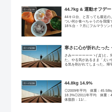
44.7kg & 運動オフデー
日々の記録
44キロ台、と言っても最近
つい何か食べちゃうのを我慢で
18％台・？月にフルマラソン
寒さに心が折れたった
日々の記録
さみーーーーーーヽ(`Д´)
た。やる気があるまま「えい
る気を削がれてしまった。帰宅
44.8kg 14.9%
日々の記録
◎2009年平均 体重：45.58k
18.3%◎2011年平均 体重：44
体脂肪：11/...