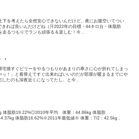
の上下を考えたら全然安心できないんだけど。夜にお腹空いてつい
きれば良いんだけどね（汗2022年の目標・44キロ台・体脂肪
を走るつもりでランも頑張る＆楽しむ！今...
・・
と。帰宅後すぐビリーをやるつもりがあまりの寒さに心が折れてしまっ
やっ！」と着替えてすぐ出来ればいいのだが部屋が暖まるまでにや
したのも深夜近くになってたし、と今...
g 体脂肪19.22%◎2010年平均 体重：44.86kg 体脂肪
.37kg 体脂肪16.62%※2011年最低値※ 体重：7/2：42.5kg ,