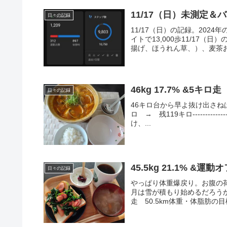
11/17（日）未測定＆バ
日々の記録
11/17（日）の記録。2024
イトで13,000歩11/17
揚げ、ほうれん草、）、麦茶お
46kg 17.7% &5キロ走
日々の記録
46キロ台から早よ抜け出さねば
ロ → 残119キロ-------------
け、...
45.5kg 21.1% &運
日々の記録
やっぱり体重爆戻り。お腹の
月は雪が積もり始めるだろうか
走 50.5km体重・体脂肪の目