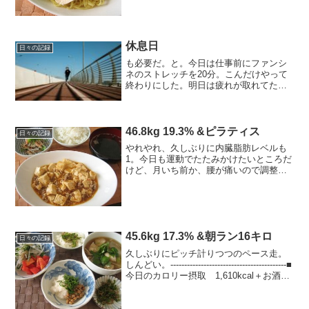
で帰宅、すぐにバタンキュー（古っ起き
たら...
休息日
日々の記録
も必要だ。と。今日は仕事前にファンシ
ネのストレッチを20分。こんだけやって
終わりにした。明日は疲れが取れてたら
良いな。そうそう、顔が全然痩せず（体
もまだまだﾌﾞﾖﾌﾞﾖ＿|￣|○）二重アゴが気
になると書いたら良さそうなのを教えて
いただいた。...
46.8kg 19.3% &ピラティス
日々の記録
やれやれ、久しぶりに内臓脂肪レベルも
1。今日も運動でたたみかけたいところだ
けど、月いち前か、腰が痛いので調整の
ためのピラティスのみ。-------------------------
---------■今日の食事 1,430kcal+お酒～...
45.6kg 17.3% &朝ラン16キロ
日々の記録
久しぶりにピッチ計りつつのペース走。
しんどい。------------------------------------------■
今日のカロリー摂取 1,610kcal＋お酒～
◎朝ラン前：80kcal Vaam、アミノバイ
タル◎朝ラン後：...