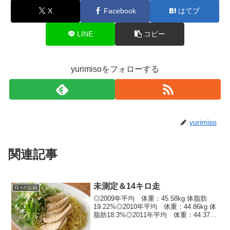
X
Facebook
はてブ
LINE
コピー
yurimisoをフォローする
yurimiso
関連記事
未測定＆14キロ走
日々の記録
◎2009年平均 体重：45.58kg 体脂肪
19.22%◎2010年平均 体重：44.86kg 体
脂肪18.3%◎2011年平均 体重：44.37kg
体脂肪16.62%昨日はｽｽｷｰﾉからヘロヘロ