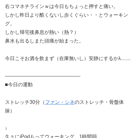
右コマネチラインｗは今日もちょっと押すと痛い。
しかし昨日より酷くないし歩くぐらい・・とウォーキン
グ。
しかし帰宅後鼻息が熱い（熱？）
鼻水も出るしまた頭痛が始まった。
今日こそお酒を飲まず（在庫無いし）安静にするかλ……
———————————————-
■今日の運動
ストレッチ30分（
ファン・シネ
のストレッチ・骨盤体
操）
↓
久々にiPodもってウォーキング 1時間弱