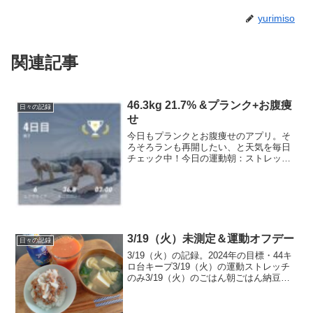
yurimiso
関連記事
46.3kg 21.7% &プランク+お腹痩
日々の記録
せ
今日もプランクとお腹痩せのアプリ。そ
ろそろランも再開したい、と天気を毎日
チェック中！今日の運動朝：ストレッ
チ → プランクワークアウト4日目＋5
日目お腹痩せアプリ3日目。完了画像のス
クショ撮り忘れ。プランクワークアウト
はまだすごく楽々なので...
3/19（火）未測定＆運動オフデー
日々の記録
3/19（火）の記録。2024年の目標・44キ
ロ台キープ3/19（火）の運動ストレッチ
のみ3/19（火）のごはん朝ごはん納豆お
ろしごはん（100g)、お味噌汁（豆腐、揚
げ、わかめ）、人参ジュースお昼ごはん
ごはん200ｇ（おかわりした）、焼鮭...