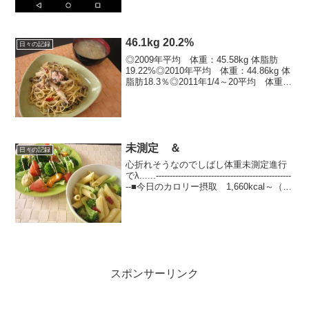
46.1kg 20.2%
日々の記録
◎2009年平均 体重：45.58kg 体脂肪
19.22%◎2010年平均 体重：44.86kg 体
脂肪18.3％◎2011年1/4～20平均 体重：
45.81kg 体脂肪19.91％1/24 47.1kg
20.8%1/25 46.4kg...
未測定 ＆
日々の記録
心折れそうなのでしばし体重未測定進行
でλ......-------------------------------------------------
--■今日のカロリー摂取 1,660kcal～（う
ち、酒のカロリー300kcal～（※予定...
スポンサーリンク