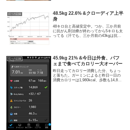
48.5kg 22.6% &クローディア上半
日々の記録
身
48キロ台と高値安定中。つか、三か月前
に抗がん剤治療が終わってから5キロも太
ってる（汗でも、三か月前の43kgは抗が
ん剤治療で食べれなくなって一時的に痩
せただけで、治療前は46kgぐらいがデフ
ォだったからプラス2～3キロだと。せめ
てそこまで...
45.9kg 21% &今日は外食、パフ
日々の記録
ェまで食べてカロリー大オーバー
昨日走ってカロリー消費した分、ちょっ
と落ちた。ガーミンによると昨日一日の
消費カロリーは1,980kcal、歩数も14,869
歩と一万歩越えで良い感じ。ガーミンは
GPSランニングウォッチの機能に特化し
てるけどスマートウォッチの機能も備え
ている...