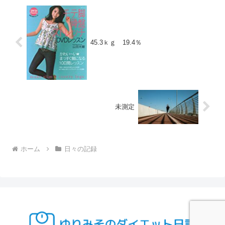
45.3ｋｇ 19.4％
未測定
ホーム
日々の記録