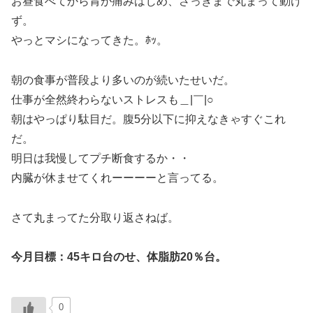
お昼食べてから胃が痛みはじめ、さっきまで丸まって動け
ず。
やっとマシになってきた。ﾎｯ。
朝の食事が普段より多いのが続いたせいだ。
仕事が全然終わらないストレスも＿|￣|○
朝はやっぱり駄目だ。腹5分以下に抑えなきゃすぐこれ
だ。
明日は我慢してプチ断食するか・・
内臓が休ませてくれーーーーと言ってる。
さて丸まってた分取り返さねば。
今月目標：45キロ台のせ、体脂肪20％台。
0