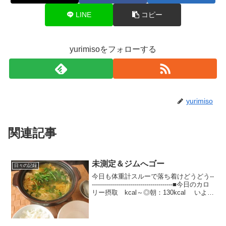
LINE
コピー
yurimisoをフォローする
yurimiso
関連記事
未測定＆ジムへゴー
日々の記録
今日も体重計スルーで落ち着けどうどう--
----------------------------------------■今日のカロ
リー摂取 kcal～◎朝：130kcal いよか
ん＋ヨーグルト、コーヒー◎昼：
530kcal ごはん、トム...