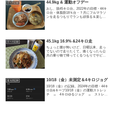
44.9kg & 運動オフデー
日々の記録
おし、脱45キロ台。2022年の目標・44キ
ロ台・体脂肪18％台・？月にフルマラソ
ンを走るつもりでランも頑張る＆楽し
む！今日の運動ストレッチのみ今日のご
はん朝ごはん納豆大根おろしごはん、ウ
インナー（ごはん100ｇ）、お味噌汁（か
ぼちゃ団子、...
45.1kg 16.9% &24キロ走
日々の記録
ちょっと腰が怖いけど、日曜以来、走っ
てないので走りたくて。痛くなったら公
共の乗り物で帰ってくるつもりでサピカ
も持って、ゆっくり走って24キロ、今の
ところ大丈夫だけど、念のため湿布を
ば。9月目標 44キロ台前半を5回以上9月
ラン目標 最低16...
10/18（金）未測定＆4キロジョグ
日々の記録
10/18（金）の記録。2024年の目標・44キ
ロ台&キープ10/18（金）の運動ストレッ
チ → 4キロゆるジョグ → ストレッ
チ10/18（金）のごはん朝ごはんお昼ごは
ん間食晩酌開始の図追加で赤ワイン2杯今
日のマクロ管理法の理想と現実マク...