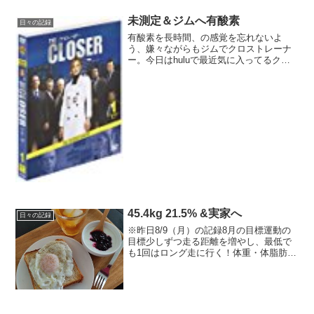
未測定＆ジムへ有酸素
日々の記録
有酸素を長時間、の感覚を忘れないよ
う、嫌々ながらもジムでクロストレーナ
ー。今日はhuluで最近気に入ってるクロ
ーザー。ちょうど1話45分ぐらいで
250kcalぐらい、あと少し頑張って
300kcal消費。まだ左膝温存なのでしばら
くこの方式で何...
45.4kg 21.5% &実家へ
日々の記録
※昨日8/9（月）の記録8月の目標運動の
目標少しずつ走る距離を増やし、最低で
も1回はロング走に行く！体重・体脂肪の
目標45キロ台キープ、体脂肪19％台の日
を増やす（8月45キロ台7回、体脂肪19％
台1回）今日の運動朝：ストレッチ今日の
ごはん...