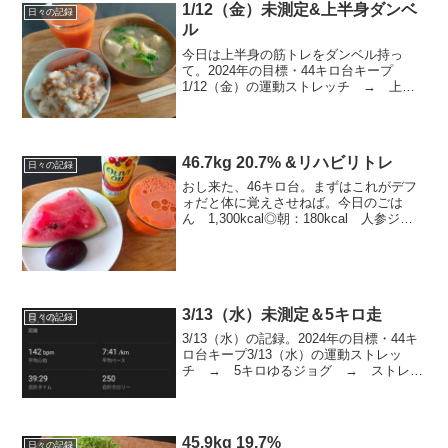
1/12（金）未測定&上半身ダンベ
日々の記録
ル
今日は上半身の筋トレをダンベル持っ
て。2024年の目標・44キロ台キープ
1/12（金）の運動ストレッチ → 上半
身ダンベル6種ｘ15回ｘ3セット → ス
トレッチ1/12（金）のごはん朝ごはん
納豆おろしごはん100ｇ+ウインナー、お
味噌汁、...
46.7kg 20.7% &リハビリトレ
日々の記録
おし来た、46キロ台。まずはこれがデフ
ォだと体に覚えさせねば。今日のごは
ん 1,300kcal◎朝：180kcal 人参ジュ
ース＋オリーブオイル、プルーン、すい
か◎昼：450kcal 冷しそうめん（乾麺
70ｇ、茄子煮浸し、紫蘇）、厚揚げ小...
3/13（水）未測定＆5キロ走
日々の記録
3/13（水）の記録。2024年の目標・44キ
ロ台キープ3/13（水）の運動ストレッ
チ → 5キロゆるジョグ → ストレッ
チ3/13（水）のごはん朝ごはん納豆ごは
ん（100g)、お味噌汁（豆腐、しめじ、揚
げ）お昼ごはんしらす大根菜卵チャー
ハ...
45.9kg 19.7%
日々の記録