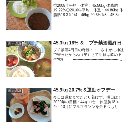
◎2009年平均 体重：45.58kg 体脂肪
19.22%◎2010年平均 体重：44.86kg 体
脂肪18.3％1/4 46kg 20.6%1/5 45.8kg
20%1/6 46.1kg 20.1%1/7 45.7kg
20.1%1/8...
45.3kg 18% ＆ プチ禁酒最終日
日々の記録
プチ禁酒4日目の奇跡・・！さすがに神社
で誓ったからね（笑）さて明日は飲める
ぞｳﾋｮｰーー---------------------------------------■
今日のカロリー摂取 1,720kcal～◎朝：
130kcal 八朔、ヨー...
45.9kg 20.7% &運動オフデー
日々の記録
今日は運動までたどり着けず、明日は！
2022年の目標・44キロ台・体脂肪18％
台・10月にフルマラソンを走るつもりで
ランも頑張る＆楽しむ！今日の運動スト
レッチのみ今日のごはん -kcal朝ごはん
ほうれん草とウインナー炒めのっけトー
スト、ヨー...