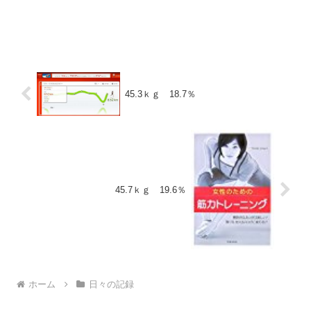
45.3ｋｇ 18.7％
45.7ｋｇ 19.6％
ホーム
日々の記録