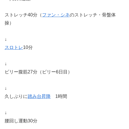
ストレッチ40分（
ファン・シネ
のストレッチ・骨盤体
操）
↓
スロトレ
10分
↓
ビリー腹筋27分（ビリー6日目）
↓
久しぶりに
踏み台昇降
1時間
↓
腰回し運動30分