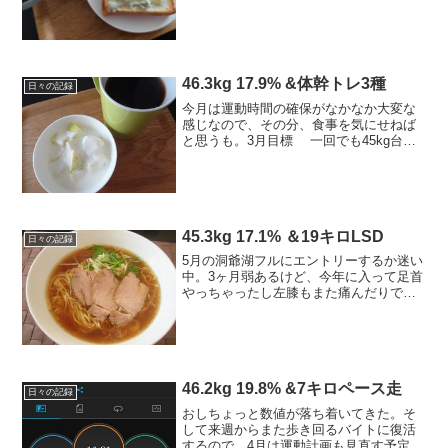
明日は・・！6月の目標運動目標今月も体
脂肪を燃やせ、と筋トレ強化月間に。ラ
ンもそうだけど山にも行きたい（足腰強
化）体重・体脂肪の目...
46.3kg 17.9% &体幹トレ3種
日々の記録
今月は運動時間の確保がなかなか大変な
感じなので、その分、食事を気にせねば
と思うも。3月目標 一回でも45kg台を
最低二日以上連続キープ3月ラン目標
最低160キロ → 残138キロ-----------------
-----------...
45.3kg 17.1% ＆19キロLSD
日々の記録
5月の洞爺湖フルにエントリーするか迷い
中。3ヶ月弱あるけど、今年に入って足首
やっちゃったし左膝もまた痛んだりで迷
うところ。---------------------------------------■今
日のカロリー摂取 2,300kcal...
46.2kg 19.8% &7キロペース走
日々の記録
おしちょっと数値が落ち着いてきた。そ
して来週からまた歩き回るバイトに復活
するので、4月は運動計画も見直す予定。