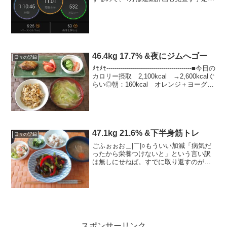
つか今月もやれてないけど。つか全然ダ
メだね。そう言えば昔、20キロ走ろうと
思ったけど17キロで疲れてやめたと、走
ってる人にぼやいた...
46.4kg 17.7% &夜にジムへゴー
日々の記録
ﾒﾓﾒﾓ------------------------------------------■今日の
カロリー摂取 2,100kcal →2,600kcalぐ
らい◎朝：160kcal オレンジ＋ヨーグル
ト、茹で黒豆、コーヒー◎昼：500kca...
47.1kg 21.6% &下半身筋トレ
日々の記録
ごふぉぉお＿|￣|○もういい加減「病気だ
ったから栄養つけないと」という言い訳
は無しにせねば。すでに取り返すのが大
変（汗）と言いつつ、今日も芋系が多か
ったかも。最近、夜に追加でちょこちょ
こ食べ過ぎちゃうんだよな。。今日のご
はん ？kcal◎朝...
スポンサーリンク