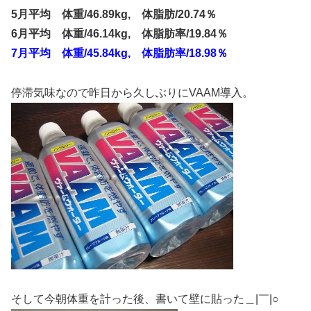
5月平均 体重/46.89kg, 体脂肪/20.74％
6月平均 体重/46.14kg, 体脂肪率/19.84％
7月平均 体重/45.84kg, 体脂肪率/18.98％
停滞気味なので昨日から久しぶりにVAAM導入。
そして今朝体重を計った後、書いて壁に貼った＿|￣|○