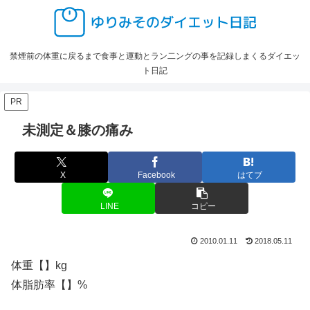
禁煙前の体重に戻るまで食事と運動とラン二ングの事を記録しまくるダイエッ
ト日記
PR
未測定＆膝の痛み
X
Facebook
はてブ
LINE
コピー
2010.01.11
2018.05.11
体重【】kg
体脂肪率【】%