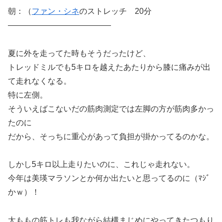
朝：（
ファン・シネ
のストレッチ 20分
—————————————
夏に外を走ってた時もそうだったけど、
トレッドミルでも5キロを越えたあたりから膝に痛みが出
て走れなくなる。
特に左側。
そういえばこないだの筋肉測定では左脚の方が筋肉多かっ
たのに
だから、そっちに重心があって負担が掛かってるのかな。
しかし5キロ以上走りたいのに、これじゃ走れない。
今年は美瑛マラソンとか何か出たいと思ってるのに（ﾏｼﾞ
かｗ）！
太ももの筋トレも我ながら結構まじめにやってきたつもり