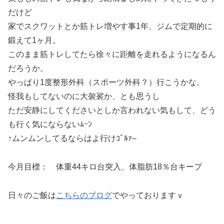
だけど
家でスクワットとか筋トレ増やす事1年、ジムで定期的に
鍛えて1ヶ月。
このまま筋トレしてたら徐々に距離を走れるようになるん
だろうか。
やっぱり1度整形外科（スポーツ外科？）行こうかな。
怪我もしてないのに大袈裟か、とも思うし
ただ安静にしてくださいとしか言われない気もして、どう
も行く気にならないﾑｰﾝ
↑ムンムンしてるならはよ行けｺﾞﾙｧ–
今月目標： 体重44キロ台突入、体脂肪18％台キープ
日々のご飯は
こちらのブログ
でやっておりますｖ