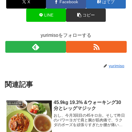
X
Facebook
はてブ
LINE
コピー
yurimisoをフォローする
yurimiso
関連記事
45.9kg 19.3% &ウォーキング30
日々の記録
分とレッグマジック
おし、今月3回目の45キロ台。そして昨日
のパワーヨガで肩と腕が筋肉痛で、ラク
ダのポーズを頑張りすぎたか腰が痛い。
頑張りすぎた、と言うけど、背中の柔軟