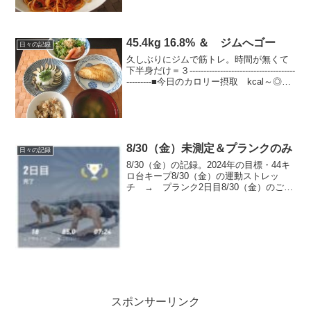
45.4kg 16.8% ＆ ジムへゴー
日々の記録
久しぶりにジムで筋トレ。時間が無くて
下半身だけ＝３--------------------------------------
---------■今日のカロリー摂取 kcal～◎
朝：410kcal ヨーグルト、さくらんぼ、
ジェルブレビスケッ...
8/30（金）未測定＆プランクのみ
日々の記録
8/30（金）の記録。2024年の目標・44キ
ロ台キープ8/30（金）の運動ストレッ
チ → プランク2日目8/30（金）のごは
ん朝ごはんお昼ごはんごはん（おかわり
して140ｇ）、わかめお味噌汁、ハンバー
グ（玉葱ソース）、野菜、塩昆布ポテサ
ラ...
スポンサーリンク