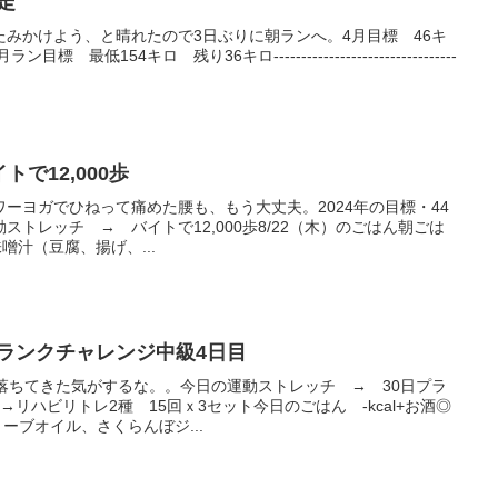
ロ走
みかけよう、と晴れたので3日ぶりに朝ランへ。4月目標 46キ
最低154キロ 残り36キロ---------------------------------
トで12,000歩
ワーヨガでひねって痛めた腰も、もう大丈夫。2024年の目標・44
動ストレッチ → バイトで12,000歩8/22（木）のごはん朝ごは
噌汁（豆腐、揚げ、...
30日プランクチャレンジ中級4日目
落ちてきた気がするな。。今日の運動ストレッチ → 30日プラ
リハビリトレ2種 15回ｘ3セット今日のごはん -kcal+お酒◎
リーブオイル、さくらんぼジ...