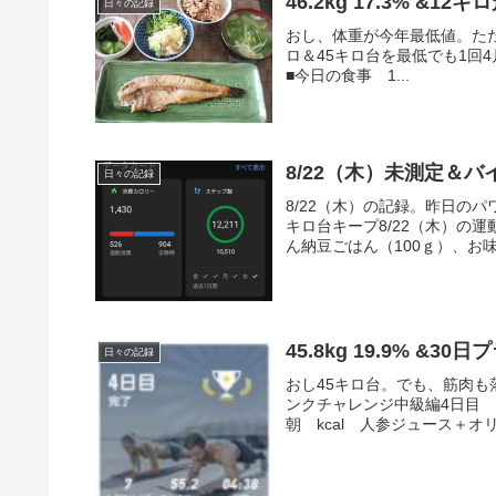
46.2kg 17.3% &12キ
日々の記録
おし、体重が今年最低値。たた
ロ＆45キロ台を最低でも1回4月ラン目標 
■今日の食事 1...
8/22（木）未測定＆バイ
日々の記録
8/22（木）の記録。昨日のパ
キロ台キープ8/22（木）の運
ん納豆ごはん（100ｇ）、お味
45.8kg 19.9% &
日々の記録
おし45キロ台。でも、筋肉も
ンクチャレンジ中級編4日目 →
朝 kcal 人参ジュース＋オ