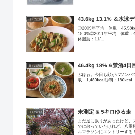
43.6kg 13.1
日々の記録
◎2009年平均 体重：45.58k
18.3%◎2011年平均 体重：44
体脂肪：11/...
46.4kg 18% &禁酒4日
日々の記録
ぶほぉ。今日も顔がパツンパツン_|￣|〇---
取 1,480kcal◎朝：180
未測定 & 5キロゆる走
日々の記録
まだ足に張りがあったけど、
でに散っていたけれど、八重桜
ルマラソンにエントリーする！