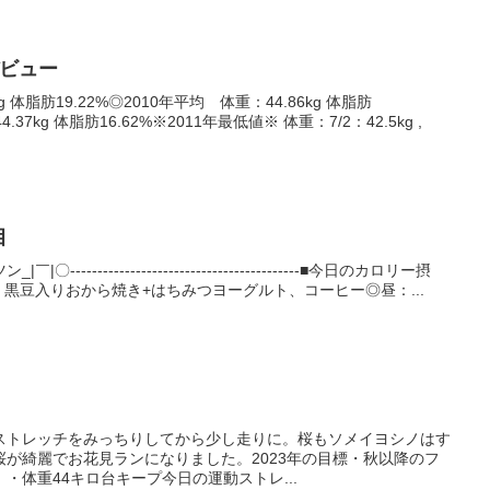
% ＆水泳デビュー
g 体脂肪19.22%◎2010年平均 体重：44.86kg 体脂肪
.37kg 体脂肪16.62%※2011年最低値※ 体重：7/2：42.5kg ,
目
---------------------------------------■今日のカロリー摂
kcal 黒豆入りおから焼き+はちみつヨーグルト、コーヒー◎昼：...
ストレッチをみっちりしてから少し走りに。桜もソメイヨシノはす
が綺麗でお花見ランになりました。2023年の目標・秋以降のフ
・体重44キロ台キープ今日の運動ストレ...