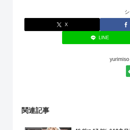
シ
X
LINE
yurim
関連記事