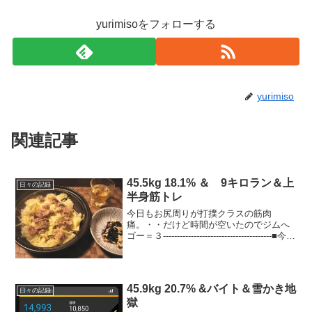
yurimisoをフォローする
yurimiso
関連記事
45.5kg 18.1% ＆ 9キロラン＆上
日々の記録
半身筋トレ
今日もお尻周りが打撲クラスの筋肉
痛。・・だけど時間が空いたのでジムへ
ゴー＝３---------------------------------------■今日
のカロリー摂取 1,910kcal～ →
2,300kcal～？◎朝：210kc...
45.9kg 20.7% &バイト＆雪かき地
日々の記録
獄