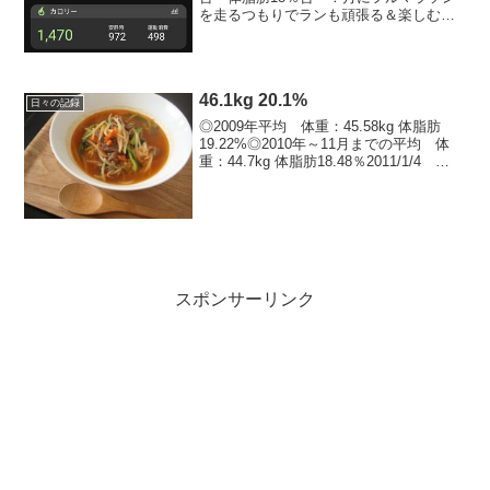
を走るつもりでランも頑張る＆楽しむ！
今日の運動ストレッチ → バイトで
16,000歩～今日のごはん -kcal朝ごはん
納豆紫蘇おろしごはん（ごはん100ｇ）、
根菜...
46.1kg 20.1%
日々の記録
◎2009年平均 体重：45.58kg 体脂肪
19.22%◎2010年～11月までの平均 体
重：44.7kg 体脂肪18.48％2011/1/4
46kg 20.6%2011/1/5 45.8kg
20%2011/1/6 46.1kg 20...
スポンサーリンク