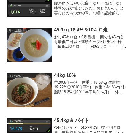
腰の痛みはだいぶ良くなり、気にしない
時間の方が増えてきた。おし良いぞ、と
喜んだのもつかの間、札幌は記録的な大
雪。朝から雪かき、ホワイトアウトの中
運転、バイト終わってからも雪かきで自
宅についても雪かき、駐車場で埋まった
45.9kg 18.4% &10キロ走
日々の記録
人を助けたりで今日は一日...
おし45キロ台！5月目標 一回でも45kg台
を最低二日以上連続キープ5月ラン目標
最低160キロ → 残63キロ----------------
---------------------------■今日のごはん
1,340kcal+お酒...
44kg 16%
日々の記録
◎2009年平均 体重：45.58kg 体脂肪
19.22%◎2010年平均 体重：44.86kg 体
脂肪18.3%◎2011年平均(～4月） 体
重：45.52kg 体脂肪19.33%※体重今年最
低値 7/2 42.5kg※体脂肪今年最低
値 ...
45.4kg & バイト
日々の記録
今日はバイト。2022年の目標・44キロ
台・体脂肪18％台・？月にフルマラソン