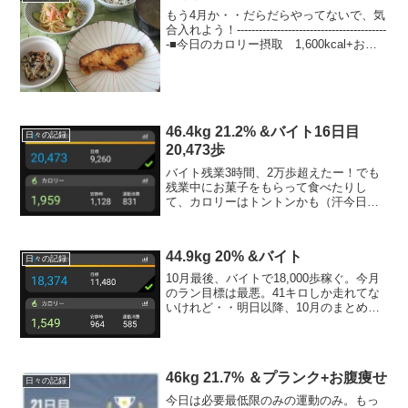
もう4月か・・だらだらやってないで、気
合入れよう！-----------------------------------------
-■今日のカロリー摂取 1,600kcal+お酒
～◎朝：140kcal オレンジ＋ヨーグル
ト、コーヒー◎昼...
46.4kg 21.2% &バイト16日目
日々の記録
20,473歩
バイト残業3時間、2万歩超えたー！でも
残業中にお菓子をもらって食べたりし
て、カロリーはトントンかも（汗今日の
運動朝：ストレッチ今日のごはん -
kcal◎朝 kcal ライ麦パンⅹ1枚、豆乳
シチュー少し、コーヒー少し◎昼：
44.9kg 20% &バイト
kcal ごはん11...
日々の記録
10月最後、バイトで18,000歩稼ぐ。今月
のラン目標は最悪。41キロしか走れてな
いけれど・・明日以降、10月のまとめを
ば！10月の目標運動の目標体脂肪が落ち
ないので筋トレ、そして前月45.5kmより
走る！・10月トータル 41km体重・体...
46kg 21.7% ＆プランク+お腹痩せ
日々の記録
今日は必要最低限のみの運動のみ。もっ