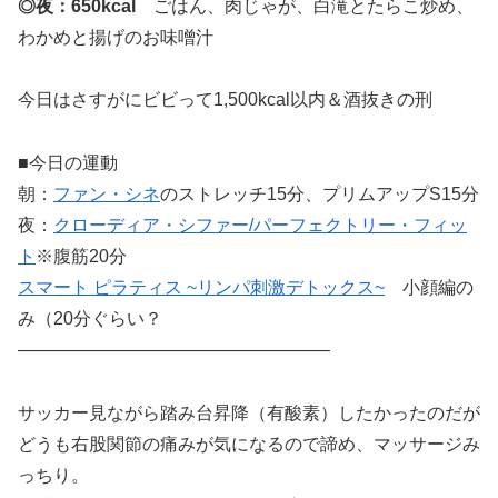
◎夜：650kcal
ごはん、肉じゃが、白滝とたらこ炒め、
わかめと揚げのお味噌汁
今日はさすがにビビって1,500kcal以内＆酒抜きの刑
■今日の運動
朝：
ファン・シネ
のストレッチ15分、プリムアップS15分
夜：
クローディア・シファー/パーフェクトリー・フィッ
ト
※腹筋20分
スマート ピラティス ~リンパ刺激デトックス~
小顔編の
み（20分ぐらい？
—————————————————–
サッカー見ながら踏み台昇降（有酸素）したかったのだが
どうも右股関節の痛みが気になるので諦め、マッサージみ
っちり。