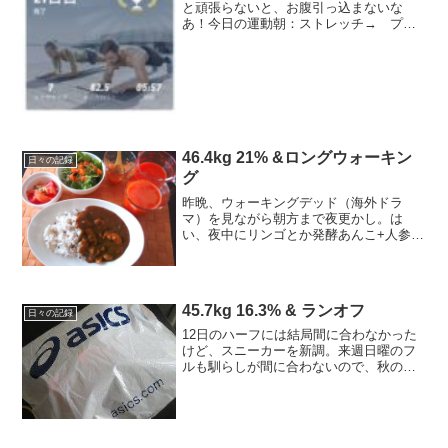
と頑張らないと、お腹引っ込まないな
あ！今日の運動朝：ストレッチ→ プラ
ンク21日目→お腹痩せアプリ18日目→今
日のごはん -kcal◎朝 kcal 人参ジュ
ース、ヨーグルト＋ブルーベリージャム
◎昼：kca...
46.4kg 21% &ロングウォーキン
日々の記録
グ
昨晩、ウォーキングデッド（海外ドラ
マ）を見ながら朝方まで夜更かし。は
い、夜中にリンゴとか発酵あんこ+人参も
ちとかココアとか、まあ色々食べ散らか
しました・・・お菓子じゃないのがまだ
救いかっ。と、自己弁護しつつもまた内
臓脂肪がレベル2に帰り咲い...
45.7kg 16.3% & ランオフ
日々の記録
12日のハーフには結局間に合わなかった
けど、スニーカーを新調。来週日曜のフ
ルも馴らしが間に合わないので、秋のフ
ル用にと。結局LADY GT-2000 NEW
YORKに！あと初めてゼッケン止めを使
ってみた。Tシャツに穴が開かないし、走
ってる...