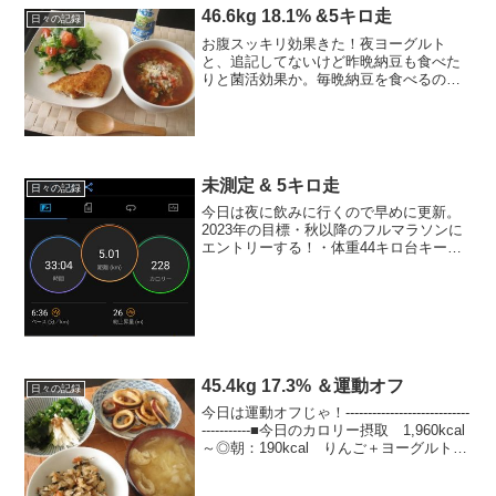
レッチ → ...
46.6kg 18.1% &5キロ走
日々の記録
お腹スッキリ効果きた！夜ヨーグルト
と、追記してないけど昨晩納豆も食べた
りと菌活効果か。毎晩納豆を食べるのは
きついけど、ちょいちょい食べよう。で
も一日で－0.9キロ、体脂肪－1.4％
か。。このぐらいの範囲の上下はあるっ
て事だよなあ、一喜一憂せ...
未測定 & 5キロ走
日々の記録
今日は夜に飲みに行くので早めに更新。
2023年の目標・秋以降のフルマラソンに
エントリーする！・体重44キロ台キープ
今日の運動ストレッチ → 5キロ走 →
ストレッチ今日のごはん朝ごはん納豆大
根おろしごはん+ウインナー、お味噌汁
（豆腐、揚げ、わ...
45.4kg 17.3% ＆運動オフ
日々の記録
今日は運動オフじゃ！----------------------------
-----------■今日のカロリー摂取 1,960kcal
～◎朝：190kcal りんご＋ヨーグルト、
コーヒー◎昼：470kcal ひじき炊き込み
ごはん、キャベ...