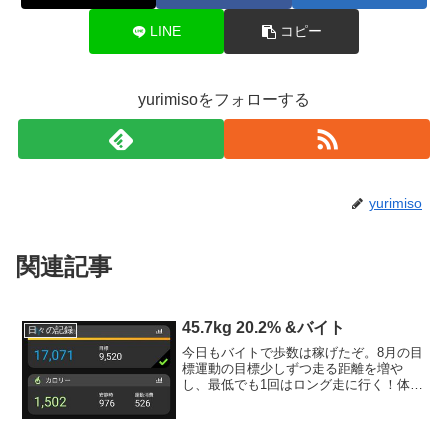
LINE
コピー
yurimisoをフォローする
yurimiso
関連記事
45.7kg 20.2% &バイト
日々の記録
今日もバイトで歩数は稼げたぞ。8月の目
標運動の目標少しずつ走る距離を増や
し、最低でも1回はロング走に行く！体
重・体脂肪の目標45キロ台キープ、体脂
肪19％台の日を増やす（8月45キロ台22
回、体脂肪19％以下4回）今日の運動スト