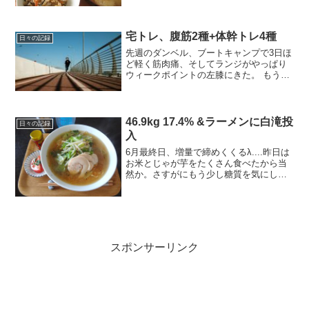
宅トレ、腹筋2種+体幹トレ4種
日々の記録
先週のダンベル、ブートキャンプで3日ほ
ど軽く筋肉痛、そしてランジがやっぱり
ウィークポイントの左膝にきた。 もうち
ょっと体メンテしないと走ってもすぐ故
障だな、と今日も地味トレを40分ぐら
い。札幌も歩道の雪がとけたからか、最
近よくジョギングして...
46.9kg 17.4% &ラーメンに白滝投
日々の記録
入
6月最終日、増量で締めくくるλ....昨日は
お米とじゃが芋をたくさん食べたから当
然か。さすがにもう少し糖質を気にした
方がと思って今日は、ラーメンの麺を少
し減らして白滝を混ぜる戦法を。数日前
の「主治医が見つかる診療所」で見た、
血糖値が急上昇し...
スポンサーリンク