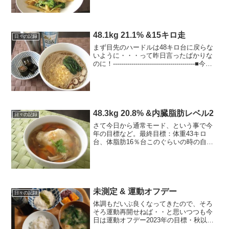
食事◎朝： 目玉焼き挟みバンズ、すも
もジャ...
48.1kg 21.1% &15キロ走
日々の記録
まず目先のハードルは48キロ台に戻らな
いように・・・って昨日言ったばかりな
のに！----------------------------------------■今日
の食事◎朝： 青汁+ヨーグルト、りんご
1/2、アミノバイタル、塩飴（ラン中...
48.3kg 20.8% &内臓脂肪レベル2
日々の記録
さて今日から通常モード、という事で今
年の目標など。最終目標：体重43キロ
台、体脂肪16％台このぐらいの時の自分
の体が1番好きなので諦めずに目指そう！
ちょっと遠くて眩暈がするけれど・・
（汗）まず今月の目標は・体重46キロ台
を1度でも見る・体脂...
未測定 & 運動オフデー
日々の記録
体調もだいぶ良くなってきたので、そろ
そろ運動再開せねば・・と思いつつも今
日は運動オフデー2023年の目標・秋以降
のフルマラソンにエントリーする！・体