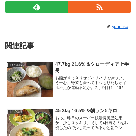
yurimiso
関連記事
47.7kg 21.6% &クローディア上半
日々の記録
身
お腹がすっきりせずハリハリできつい。
うーむ。野菜も食べてるつもりだしオイ
ル不足か運動不足か。2月の目標 46キロ
台を定着させる---------------------------------■
今日の食事 1,440kcal＋お酒◎朝：13...
45.3kg 16.5% &朝ラン5キロ
日々の記録
おっ。昨日のスーパー銭湯長風呂効果
か、少しスッキリ。そして4日走るのを我
慢したので少し走ってみるかと朝ラン
へ。----------------------------------------■今日の