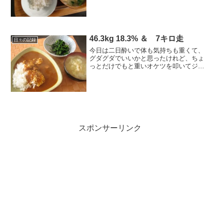
重44キロ台キープ今日の運動無し今日の
ごはん朝ごはんごはん（90ｇ）、お味噌
汁（ほうれん草、...
46.3kg 18.3% ＆ 7キロ走
日々の記録
今日は二日酔いで体も気持ちも重くて、
グダグダでいいかと思ったけれど、ちょ
っとだけでもと重いオケツを叩いてジム
にゴー。---------------------------------------■今日
のカロリー摂取 2,000kcal～◎...
スポンサーリンク