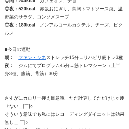
◎間：240kcal
カフェオレ、チョコ
◎夜：520kcal
赤飯おにぎり、鳥胸トマトソース焼、温
野菜のサラダ、コンソメスープ
◎夜：180kcal
ノンアルコールカクテル、チーズ、ピク
ルス
■今日の運動
朝：
ファン・シネ
ストレッチ15分→リハビリ筋トレ3種
夜：
ジムにてプログラム45分→筋トレマシーン（上半
身3種、腹筋、背筋）30分
—————————————
さすがにカロリー抑え目意識。ただ計算してただけじゃ痩
せない＿|￣|○
そういう意味でも私にはレコーディングダイエットは効果
無し＿|￣|○