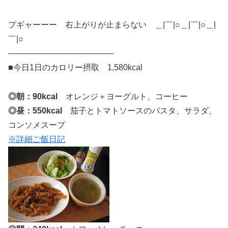
プギャーーー 右上がりが止まらない ＿|￣|○＿|￣|○＿|
￣|○
—————————————
■今日1日のカロリー摂取 1,580kcal
◎朝：90kcal
オレンジ＋ヨーグルト、コーヒー
◎昼：550kcal
茄子とトマトソースのパスタ、サラダ、
コンソメスープ
※詳細ご飯日記