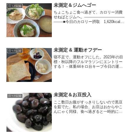
未測定＆ジムへゴー
日々の記録
ちょこちょこ食べ過ぎて、カロリー消費
せねばとジムへ。----------------------------------
--------■今日のカロリー摂取 1,620kcal＋
お酒～◎朝：200kcal ポテトサラダ
（味見）、きなこはち...
未測定 & 運動オフデー
日々の記録
寝不足で、運動オフにした。2023年の目
標・秋以降のフルマラソンにエントリー
する！・体重44キロ台キープ今日の運動
ストレッチのみ今日のごはん朝ごはん目
玉焼きはさみパン（10枚切りｘ2）、ヨー
グルト（ブルーベリー、はちみつ）、洋
ナシ、ルイボス...
未測定＆お豆投入
日々の記録
ここ数日お腹がすっきりしないので黒豆
を茹でた。私の場合、お豆はおからやこ
んにゃく同様、食べ過ぎると一時的にお
腹ハリハリになるけど適量ならば調子が
良くなる気がするのだ。「黒豆ダイエッ
ト 方法」で検索すると一日に乾燥豆70
ｇ（茹でたのだと2倍計...