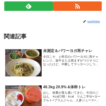
yurimiso
関連記事
未測定＆パワーヨガ再チャレ
日々の記録
今日こそ、と昨日のパワーヨガに再チャ
レンジ。途中また土踏まずがつりそうに
なったけど、中断してマッサージしつつ
で何とか最後まで。-------------------------------
------■今日の食事 1,500kcal+お酒～...
46.3kg 20.9% &体幹トレ
日々の記録
おし、体重が落ち着いてきた。今日のご
はん -kcal◎朝：kcal りんご半分+ヨー
グルト+プラムジャム、人参ジュース+オ
リーブオイル◎昼：-kcal ごはん100