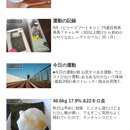
ｇ、お味噌汁（白菜、揚げ）、天ぷら
（ゴーヤ、さつま芋、南瓜、ピーマン）
+大根...
運動の記録
日々の記録
9月（ビリーズブートキャンプ5週目再再
再再？チャレ中（3日以上開けたら初めか
らやりなおし←マイルール）10（月）ウ
ォーキング20分＋ビリー基本プログラム
11（火）ウォーキング1時間12（水）ビリ
ー基本プログラム13（木）ビリー応用プ
ログラム...
今日の運動
日々の記録
■今日の運動○朝 お尻すり歩き運動↓ ウエ
ストひねり運動↓あるある行かないで体操
↓腹筋20回○夜ストレッチ↓ 踏み台昇降30
分＋マッサージ15分お弁当の写真など
日々のご飯についてはこちらのブログで
やっておりますｖ
46.6kg 17.9% &22キロ走
日々の記録
昨日は早めに就寝、たくさん寝たけどま
だ少し喉が痛い。でもすごく気持ちよく
晴れていたので、ランチャンスだと＝３3
月目標 一回でも45kg台を最低二日以上
連続キープ3月ラン目標 最低160キロ