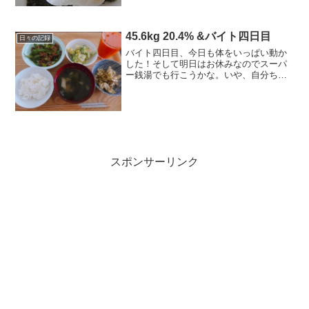
→ 残66キロ----------------...
45.6kg 20.4% &バイト四日目
日々の記録
バイト四日目、今日も体をいっぱい動か
した！そして明日はお休みなのでスーパ
ー銭湯でも行こうかな。いや、自分ちで
お風呂に浸かるのもいいかな♪今日のごは
ん -kcal◎朝：kcal 無し（寝坊）◎
昼：-kcal ごはん（90ｇ）、わかめお味
噌汁...
スポンサーリンク