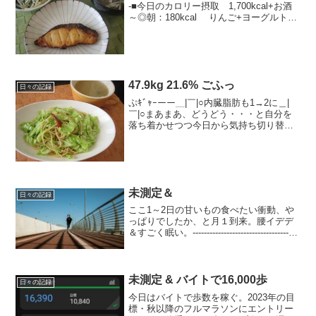
-■今日のカロリー摂取 1,700kcal+お酒
～◎朝：180kcal りんご+ヨーグルト、
コーヒー◎昼：450kcal ごはん、お味噌
汁、鮭西...
47.9kg 21.6% ごふっ
日々の記録
ぷｷﾞｬｰーー＿|￣|○内臓脂肪も1→2に＿|
￣|○まあまあ、どうどう・・・と自分を
落ち着かせつつ今日から気持ち切り替え
ていこう。おしおし。----------------------------
------------------■今日の...
未測定＆
日々の記録
ここ1～2日の甘いもの食べたい衝動、や
っぱりでしたか、と月１到来。腰イデデ
＆すごく眠い。--------------------------------------
--------■今日のカロリー摂取 kcal～◎
朝：kcal お赤飯ｘ2...
未測定 & バイトで16,000歩
日々の記録
今日はバイトで歩数を稼ぐ。2023年の目
標・秋以降のフルマラソンにエントリー