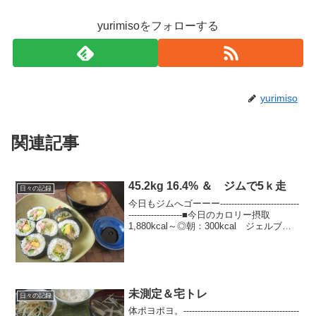
yurimisoをフォローする
yurimiso
関連記事
45.2kg 16.4% ＆ ジムで5ｋ走
日々の記録
今日もジムへゴーーー----------------------------
-------------------■今日のカロリー摂取
1,880kcal～◎朝：300kcal ジェルブレ
ビスケット＋ヨーグルト、コーヒー◎
昼：490kcal...
未測定＆宅トレ
日々の記録
体ポヨポヨ。-----------------------------------------