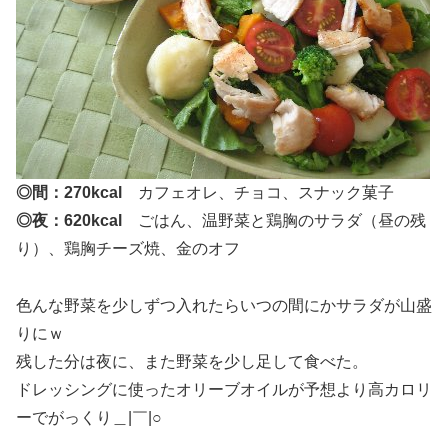
◎間：270kcal
カフェオレ、チョコ、スナック菓子
◎夜：620kcal
ごはん、温野菜と鶏胸のサラダ（昼の残
り）、鶏胸チーズ焼、金のオフ
色んな野菜を少しずつ入れたらいつの間にかサラダが山盛
りにｗ
残した分は夜に、また野菜を少し足して食べた。
ドレッシングに使ったオリーブオイルが予想より高カロリ
ーでがっくり＿|￣|○