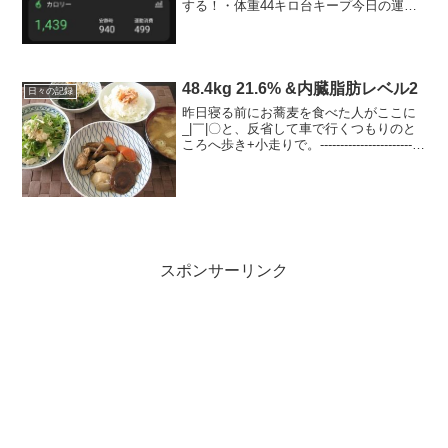
する！・体重44キロ台キープ今日の運動
ストレッチ → バイトで16,000歩今日
のごはん朝ごはん納豆おろしごはん（100
ｇ）+きのこ海苔、お味噌汁（大根、大根
菜、揚...
48.4kg 21.6% &内臓脂肪レベル2
日々の記録
昨日寝る前にお蕎麦を食べた人がここに
_|￣|〇と、反省して車で行くつもりのと
ころへ歩き+小走りで。--------------------------
--------------■今日の食事◎朝： グラハム
クッキー、青汁+ヨーグルト、トマト...
スポンサーリンク