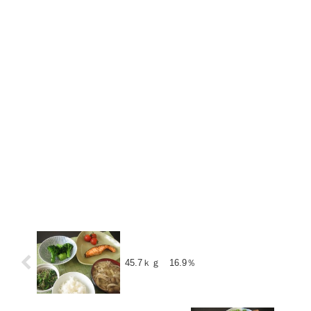
45.7ｋｇ 16.9％