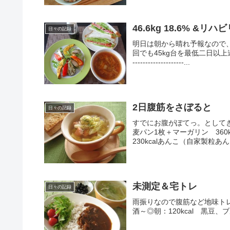
46.6kg 18.6% &リ
日々の記録
明日は朝から晴れ予報なので
回でも45kg台を最低二日以上連続
--------------------...
2日腹筋をさぼると
日々の記録
すでにお腹がぽてっ。としてき
麦パン1枚＋マーガリン 36
230kcalあんこ（自家製粒あ
未測定＆宅トレ
日々の記録
雨振りなので腹筋など地味トレを。------
酒～◎朝：120kcal 黒豆、