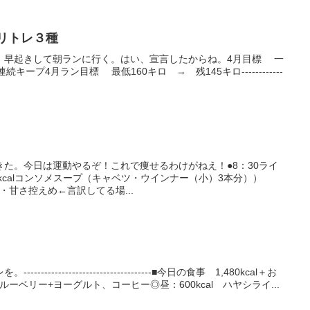
ハビリトレ３種
、早起きして朝ランに行く。はい、宣言したからね。4月目標 一
キープ4月ラン目標 最低160キロ → 残145キロ------------
た。今日は運動やるぞ！これで痩せるわけがねえ！●8：30ライ
0kcalコンソメスープ（キャベツ・ウインナー（小）3本分））
ん・甘さ控えめ←言訳してる場...
-------------------------------■今日の食事 1,480kcal＋お
ブルーベリー+ヨーグルト、コーヒー◎昼：600kcal ハヤシライ...