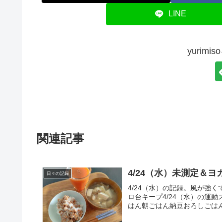
LINE
yurim
関連記事
4/24（水）未測定＆ヨ
日々の記録
4/24（水）の記録。風が強く
ロ台キープ4/24（水）の運動
はん朝ごはん納豆おろしごはん1