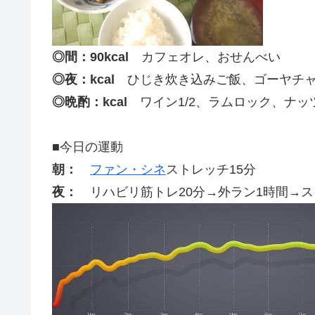
◎間：90kcal
カフェオレ、おせんべい
◎夜：kcal
ひじき炊き込みご飯、ゴーヤチャ
◎晩酌：kcal
ワイン1/2、ラムロック、ナッ
■今日の運動
朝：
ファン・シネ
ストレッチ15分
夜：
リハビリ筋トレ20分→外ラン1時間→ス