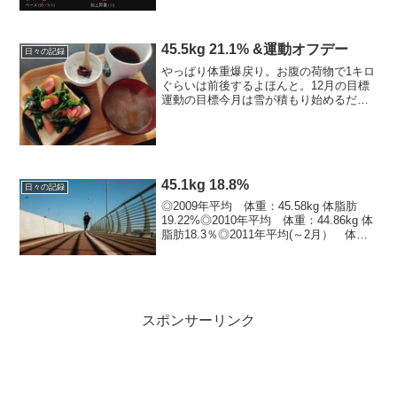
45.5kg 21.1% &運動オフデー
日々の記録
やっぱり体重爆戻り。お腹の荷物で1キロ
ぐらいは前後するよほんと。12月の目標
運動の目標今月は雪が積もり始めるだろ
うから走るのは無理せず、筋トレ頑張
れ。・12月走 21km ※11月走
50.5km体重・体脂肪の目標44キロ台を増
やす、体脂肪...
45.1kg 18.8%
日々の記録
◎2009年平均 体重：45.58kg 体脂肪
19.22%◎2010年平均 体重：44.86kg 体
脂肪18.3％◎2011年平均(～2月） 体
重：45.73kg 体脂肪19.57％※今年最低
値 3/17 44.3kg 17.6%-----...
スポンサーリンク