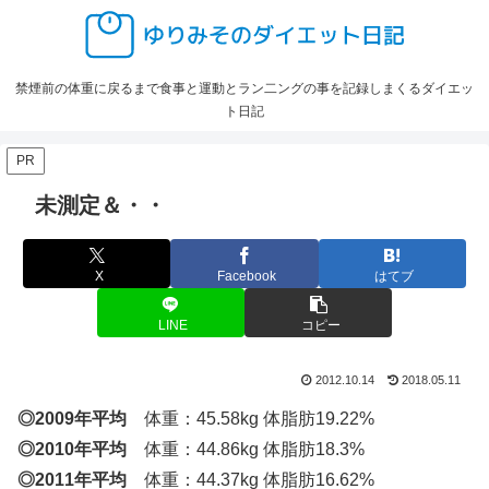
禁煙前の体重に戻るまで食事と運動とラン二ングの事を記録しまくるダイエッ
ト日記
PR
未測定＆・・
X
Facebook
はてブ
LINE
コピー
2012.10.14
2018.05.11
◎2009年平均
体重：45.58kg 体脂肪19.22%
◎2010年平均
体重：44.86kg 体脂肪18.3%
◎2011年平均
体重：44.37kg 体脂肪16.62%