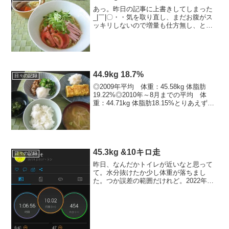
あっ。昨日の記事に上書きしてしまった
_|￣|〇・・気を取り直し、まだお腹がス
ッキリしないので増量も仕方無し、と開
き直ってたら夜に月いち到来。オシ！！--
----------------------------------------■今日の...
44.9kg 18.7%
日々の記録
◎2009年平均 体重：45.58kg 体脂肪
19.22%◎2010年～8月までの平均 体
重：44.71kg 体脂肪18.15%とりあえず、
100均で変なサンバイザー買ってきた・・
ｗ明日は走るぞｳｫｰーーー-----------------...
45.3kg &10キロ走
日々の記録
昨日、なんだかトイレが近いなと思って
て。水分抜けたか少し体重が落ちまし
た。つか誤差の範囲だけれど。2022年の
目標・44キロ台・体脂肪18％台・10月に
フルマラソンを走るつもりでランも頑張
る＆楽しむ！今日の運動ストレッチ
→ 10キロマイペ...