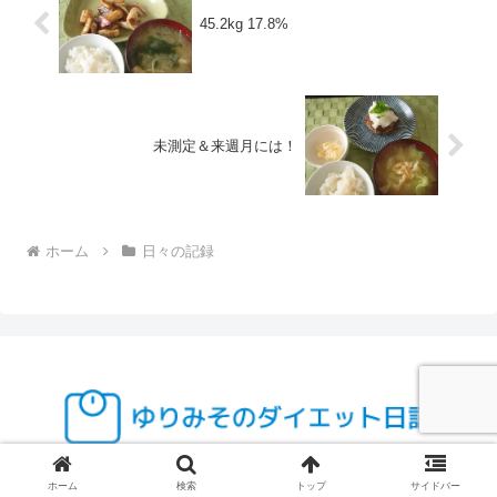
45.2kg 17.8%
未測定＆来週月には！
ホーム
日々の記録
© 2005 ゆりみそのダイエット日記.
ホーム
検索
トップ
サイドバー