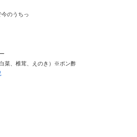
で今のうちっ
ー
白菜、椎茸、えのき）※ポン酢
記