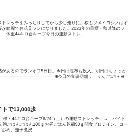
ストレッチをみっちりしてから少し走りに。桜もソメイヨシノはす
が綺麗でお花見ランになりました。2023年の目標・秋以降のフ
・体重44キロ台キープ今日の運動ストレ...
感があるのでランオフ5日目。今日は湿布も投入。明日はちょっと
------------------------------■今日の食事◎朝： りんご1/4＋ヨ
トで13,000歩
年の目標・44キロ台キープ8/24（土）の運動ストレッチ → バイト
のごはん朝ごはんごはん100ｇお昼ごはん乾麺90ｇ間食プロテイン、コー
炒め、茄子煮浸...