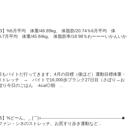
3】%5月平均 体重/46.89kg, 体脂肪/20.74％6月平均 体
.84％7月平均 体重/45.84kg, 体脂肪率/18.98％わーーーいかんいか
日もバイトだ行ってきます。4月の目標（後ほど）運動目標体重・
トレッチ → バイトで16,000歩プランク27日目（さぼり→お
今日のごはん -kcal◎朝 ...
|￣|○----------------------------------------------------■
ファン・シネのストレッチ、お尻すり歩き運動など...