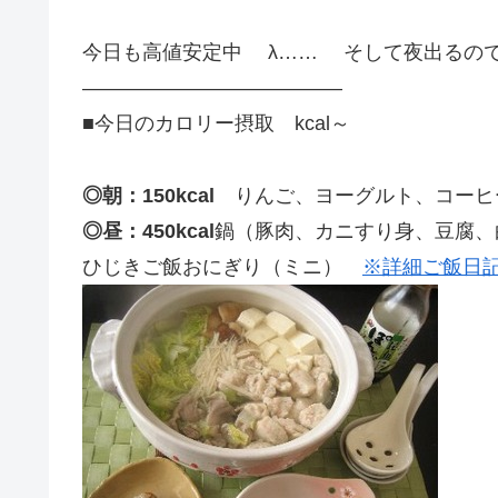
今日も高値安定中 λ…… そして夜出るの
—————————————
■今日のカロリー摂取 kcal～
◎朝：150kcal
りんご、ヨーグルト、コーヒ
◎昼：450kcal
鍋（豚肉、カニすり身、豆腐、
ひじきご飯おにぎり（ミニ）
※詳細ご飯日