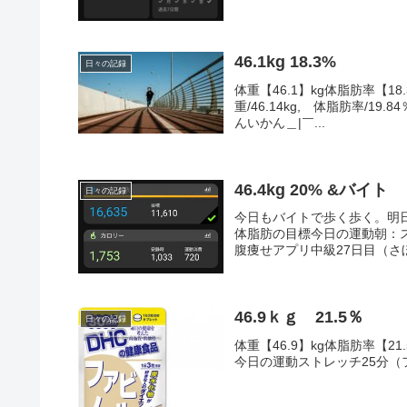
46.1kg 18.3%
日々の記録
体重【46.1】kg体脂肪率【18.
重/46.14kg, 体脂肪率/19
んいかん＿|￣...
46.4kg 20% &バイト
日々の記録
今日もバイトで歩く歩く。明
体脂肪の目標今日の運動朝：ス
腹痩せアプリ中級27日目（さぼり
46.9ｋｇ 21.5％
日々の記録
体重【46.9】kg体脂肪率【21.5】%どーん。＿
今日の運動ストレッチ25分（