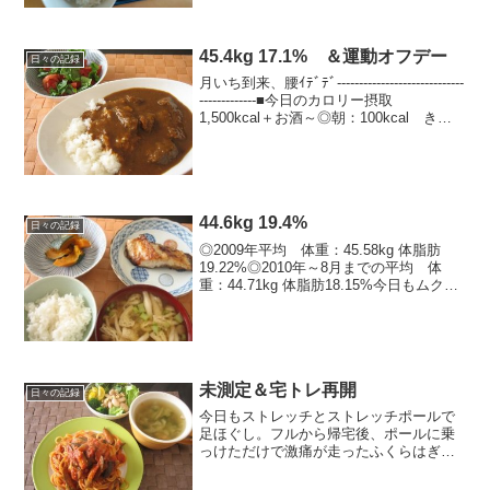
ねば！7月の目標運動目標7月は週3のバイ
トの他に、親戚農家の...
45.4kg 17.1% ＆運動オフデー
日々の記録
月いち到来、腰ｲﾃﾞﾃﾞ-----------------------------
-------------■今日のカロリー摂取
1,500kcal＋お酒～◎朝：100kcal きな
こ蜂蜜ヨーグルト、コーヒー◎昼：
680kcal 牛すねカレ...
44.6kg 19.4%
日々の記録
◎2009年平均 体重：45.58kg 体脂肪
19.22%◎2010年～8月までの平均 体
重：44.71kg 体脂肪18.15%今日もムクム
クむくんだ感じ。体脂肪も落ちずﾑｰーー
お通じもイマイチなのでこんなもんだそ
うだそうだ--------...
未測定＆宅トレ再開
日々の記録
今日もストレッチとストレッチポールで
足ほぐし。フルから帰宅後、ポールに乗
っけただけで激痛が走ったふくらはぎも
ようやくゴロゴロしても大丈夫になって
きた。ふとももの側面もこんな風にする