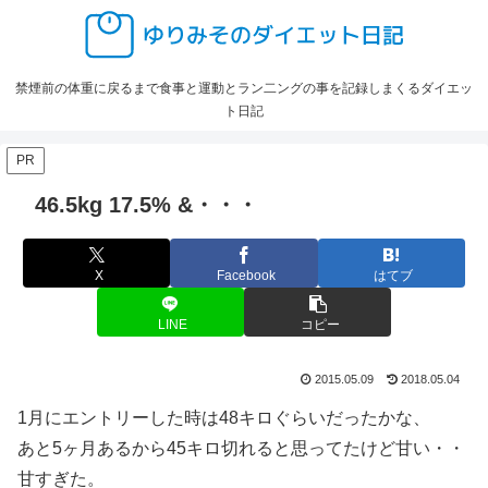
禁煙前の体重に戻るまで食事と運動とラン二ングの事を記録しまくるダイエッ
ト日記
PR
46.5kg 17.5% &・・・
X
Facebook
はてブ
LINE
コピー
2015.05.09
2018.05.04
1月にエントリーした時は48キロぐらいだったかな、
あと5ヶ月あるから45キロ切れると思ってたけど甘い・・
甘すぎた。