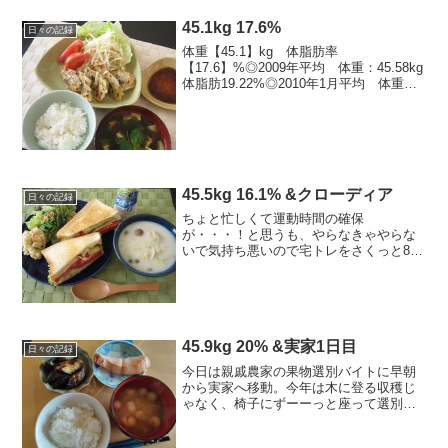
45.1kg 17.6%
日々の記録
体重【45.1】kg 体脂肪率
【17.6】%◎2009年平均 体重：45.58kg
体脂肪19.22%◎2010年1月平均 体重：
45.79kg 体脂肪19.52%2月平均 体重：
45.8kg 体脂肪19.75%3月平均 体重：
45.1kg...
45.5kg 16.1% &クローディア
日々の記録
ちょと忙しくて運動時間の確保
が・・・！と思うも、やらなきゃやらな
いで気持ち悪いので宅トレをさくっと8月
目標 44キロ台前半を1回でも見る8月ラ
ン目標 最低160キロ → 残69キロ------
------------------------...
45.9kg 20% &実家1日目
日々の記録
今日は親戚農家の果物選別バイトに早朝
から実家へ移動。今年は木に登る収穫じ
ゃなく、椅子にずーーっと座って選別し
たりパック詰めしたりで全然運動にはな
りませぬ。。なので食べ過ぎに気をつけ