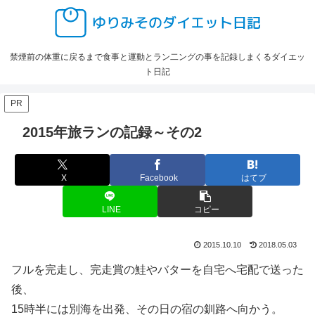
禁煙前の体重に戻るまで食事と運動とラン二ングの事を記録しまくるダイエッ
ト日記
PR
2015年旅ランの記録～その2
X
Facebook
はてブ
LINE
コピー
2015.10.10
2018.05.03
フルを完走し、完走賞の鮭やバターを自宅へ宅配で送った
後、
15時半には別海を出発、その日の宿の釧路へ向かう。