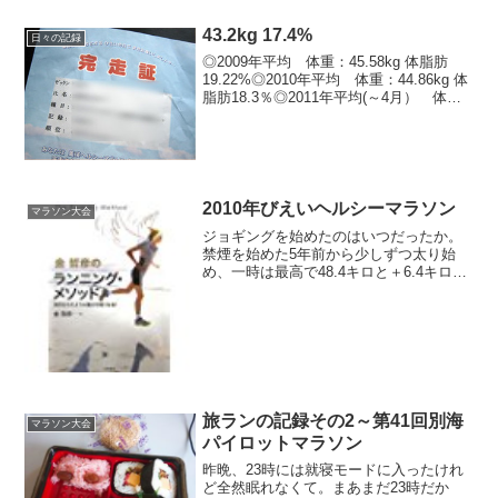
43.2kg 17.4%
日々の記録
◎2009年平均 体重：45.58kg 体脂肪
19.22%◎2010年平均 体重：44.86kg 体
脂肪18.3％◎2011年平均(～4月） 体
重：45.52kg 体脂肪19.33％※体重今年最
低値更新 6/ 15 43.2kg※体脂肪今年...
2010年びえいヘルシーマラソン
マラソン大会
ジョギングを始めたのはいつだったか。
禁煙を始めた5年前から少しずつ太り始
め、一時は最高で48.4キロと＋6.4キロま
で膨れ上がった。これはやばい、とたま
に通勤を車→歩きに変えたのが始まりだ
ったか。片道30分を早歩き、それだけで
もけっこう効果...
旅ランの記録その2～第41回別海
マラソン大会
パイロットマラソン
昨晩、23時には就寝モードに入ったけれ
ど全然眠れなくて。まあまだ23時だか