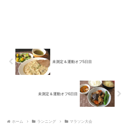
未測定＆運動オフ5日目
未測定＆運動オフ6日目
ホーム
ランニング
マラソン大会