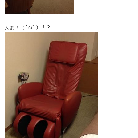
んお！（ ﾟωﾟ ）！？