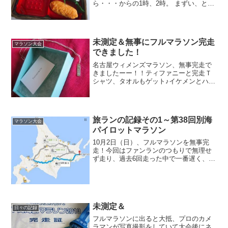
ら・・・からの1時、2時。 まずい、と思
うも全然眠れない。4時頃にちょっとうと
うとしたら、隣の部屋のちょっとした物
音でハッ、とまた目が覚めてしまう。ま
さか完徹でフルマ...
未測定＆無事にフルマラソン完走
マラソン大会
できました！
名古屋ウィメンズマラソン、無事完走で
きましたーー！！ティファニーと完走Ｔ
シャツ、タオルもゲット♪イケメンとハイ
タッチは、自分の好みのイケメンを瞬時
に判断しスｽｽｰと寄ってハイタッチ。笑そ
の後観光したり、少し足を伸ばして伊勢
神宮へ参拝したりで...
旅ランの記録その1～第38回別海
マラソン大会
パイロットマラソン
10月2日（日）、フルマラソンを無事完
走！今回はファンランのつもりで無理せ
ず走り、過去6回走った中で一番遅く、去
年のベストより30分遅いタイムでゴー
ル。それでも走り切った満足感、達成感
は味わえたけど、やっぱりベスト更新を
目指して頑張る方が、...
未測定＆
日々の記録
フルマラソンに出ると大抵、プロのカメ
ラマンが写真撮影をしていて大会後にネ