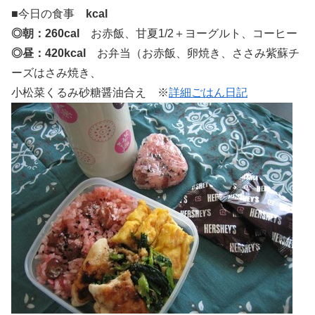
■今日の食事
kcal
◎朝：260cal
お赤飯、甘夏1/2＋ヨーグルト、コーヒー
◎昼：420kcal
お弁当（お赤飯、卵焼き、ささみ紫蘇チ
ーズはさみ焼き、
小松菜くるみ砂糖醤油合え ※
詳細ごはん日記