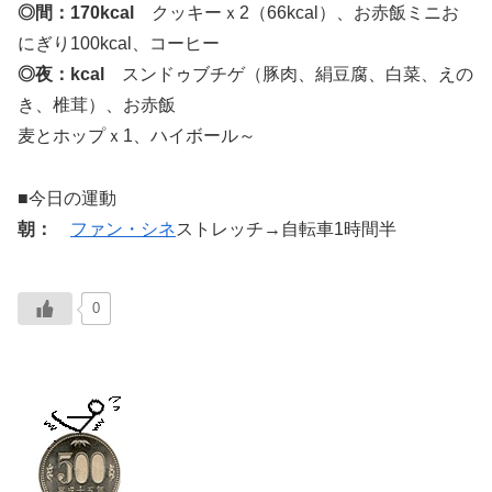
◎間：170kcal
クッキーｘ2（66kcal）、お赤飯ミニお
にぎり100kcal、コーヒー
◎夜：kcal
スンドゥブチゲ（豚肉、絹豆腐、白菜、えの
き、椎茸）、お赤飯
麦とホップｘ1、ハイボール～
■今日の運動
朝：
ファン・シネ
ストレッチ→自転車1時間半
0