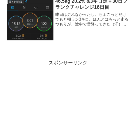
46.5kg 20.2% &3キロ走＋30日プ
日々の記録
ランクチャレンジ16日目
昨日は走れなかったし、ちょこっとだけ
でもと朝ラン3キロ。ほんとはもっと走る
つもりが、途中で雪降ってきた（汗）午
後からバイトだったけど、3キロぐらいな
ら全然、疲れも無く大丈夫そう。様子見
つつ、こんな感じで行きましょう。今日
の運動ストレッチ →...
スポンサーリンク