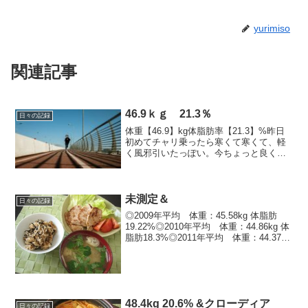
yurimiso
関連記事
46.9ｋｇ 21.3％
日々の記録
体重【46.9】kg体脂肪率【21.3】%昨日
初めてチャリ乗ったら寒くて寒くて、軽
く風邪引いたっぽい。今ちょっと良くな
ってきたから明日からまた行けるかな。
もう寝よ（早っ-----------------------------------
-...
未測定＆
日々の記録
◎2009年平均 体重：45.58kg 体脂肪
19.22%◎2010年平均 体重：44.86kg 体
脂肪18.3%◎2011年平均 体重：44.37kg
体脂肪16.62%※この日は飲みに行ったの
で翌日記録してます-------------...
48.4kg 20.6% &クローディア
日々の記録