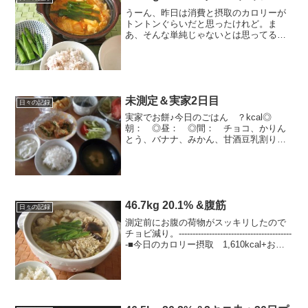
うーん、昨日は消費と摂取のカロリーが
トントンぐらいだと思ったけれど。ま
あ、そんな単純じゃないとは思ってるけ
ど、走っても増えると心が折れそうにな
る。ホルモンとかそういう事のせいにし
ておこう。。こればっかり（汗---------------
--...
未測定＆実家2日目
日々の記録
実家でお餅♪今日のごはん ？kcal◎
朝： ◎昼： ◎間： チョコ、かりん
とう、バナナ、みかん、甘酒豆乳割り◎
夜：kcal 今日の運動◎朝：ファンシネ
ストレッチ、地元神社に参拝（散歩）、
雪投げ（運動？抗がん剤の副作用の手足
症候群で、足裏に...
46.7kg 20.1% &腹筋
日々の記録
測定前にお腹の荷物がスッキリしたので
チョビ減り。-----------------------------------------
-■今日のカロリー摂取 1,610kcal+お酒
～◎朝：150kcal りんご、青汁+ヨーグ
ルト、コーヒー◎昼...