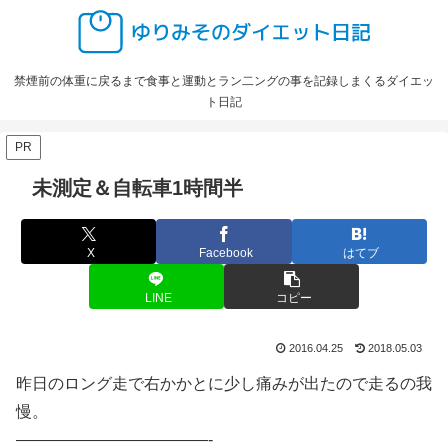
禁煙前の体重に戻るまで食事と運動とラン二ングの事を記録しまくるダイエッ
ト日記
PR
未測定＆自転車1時間半
X
Facebook
はてブ
LINE
コピー
2016.04.25
2018.05.03
昨日のロング走で右かかとに少し痛みが出たので走るの我
慢。
————————————-