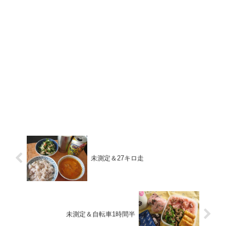
未測定＆27キロ走
未測定＆自転車1時間半