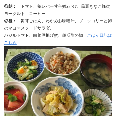
◎朝：
トマト、鶏レバー甘辛煮2かけ、黒豆きなこ蜂蜜
ヨーグルト、コーヒー
◎昼：
舞茸ごはん、わかめお味噌汁、ブロッコリーと卵
のマヨマスタードサラダ、
バジルトマト、白菜厚揚げ煮、胡瓜酢の物
ごはん日記は
こちら