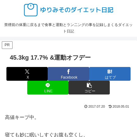
禁煙前の体重に戻るまで食事と運動とラン二ングの事を記録しまくるダイエッ
ト日記
PR
45.3kg 17.7% &運動オフデー
X
Facebook
はてブ
LINE
コピー
2017.07.20
2018.05.01
高値キープ中。
寝ても妙に眠いしすぐお腹も空くし、