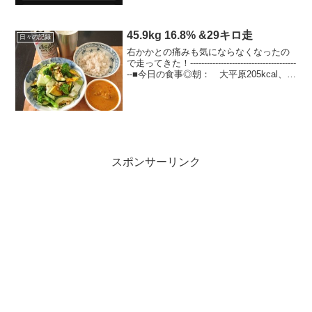
の目標45キロ台を5月以上に見る（※5月
は6回、6月は18回、すでに目標クリア）
体脂肪は20...
45.9kg 16.8% &29キロ走
日々の記録
右かかとの痛みも気にならなくなったの
で走ってきた！--------------------------------------
--■今日の食事◎朝： 大平原205kcal、ア
ミノバイタル◎ラン中： アミノバイタ
ルゼリー100kcal◎昼： ...
スポンサーリンク