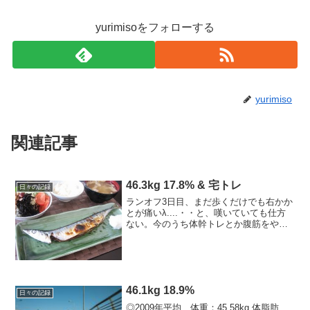
yurimisoをフォローする
yurimiso
関連記事
46.3kg 17.8% & 宅トレ
日々の記録
ランオフ3日目、まだ歩くだけでも右かか
とが痛いλ....・・と、嘆いていても仕方
ない。今のうち体幹トレとか腹筋をやっ
とけと。めげない投げ出さない。ｳｽ。-----
-------------------------------------■今...
46.1kg 18.9%
日々の記録
◎2009年平均 体重：45.58kg 体脂肪