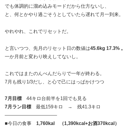
でも体調的に溜め込みモードだから仕方ないし、
と、何とかやり過ごそうとしていたら遅れて月一到来。
やれやれ、これでリセットだ。
と言いつつ、先月のリセット日の数値は
45.6kg 17.3% 。
一か月前と変わり映えしてないし。
これではまたのんべんだらりで一年が終わる。
7月も残り1/3だし、と心で己にはっぱかけつつ
7月目標
44キロ台前半を1回でも見る
7月ラン目標
最低159キロ → 残41.3キロ
———————————
■今日の食事
1,760kal （1,390kcal+お酒370kcal）