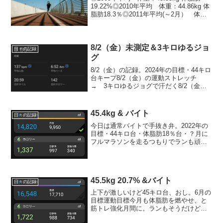
19.22%◎2010年平均 体重：44.86kg 体
脂肪18.3％◎2011年平均(～2月） 体
重：45.73kg 体脂肪19.57％2/17 44.5kg
18.2% ※今年最低値3/7 4...
8/2（金）未測定＆3キロゆるジョ
日々の記録
グ
8/2（金）の記録。2024年の目標・44キロ
台キープ8/2（金）の運動ストレッチ
→ 3キロゆるジョグで汗だく8/2（金）
のごはん朝ごはんお昼ごはん冷麺（チル
ドの400kcal、自家製煮豚、トマト、煮
卵、胡瓜、キムチ）間食頂き物クッキー
45.4kg & バイト
日々の記録
2...
今日は通常バイトで手抜き弁。2022年の
目標・44キロ台・体脂肪18％台・？月に
フルマラソンを走るつもりでランも頑張
る＆楽しむ！今日の運動ストレッチ
→ 14,000歩～今日のごはん -kcal朝ご
はんお昼ごはん（冷凍チン、200ｇ弱）、
レ...
45.5kg 20.7% &バイト
日々の記録
上下が激しいけど45キロ台、おし。6月の
目標運動目標今月も体脂肪を燃やせ、と
筋トレ強化月間に。ランもそうだけど山
にも行きたい（足腰強化）体重・体脂肪