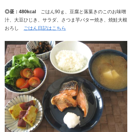
◎昼：480kcal
ごはん90ｇ、豆腐と落葉きのこのお味噌
汁、大豆ひじき、サラダ、さつま芋バター焼き、焼鮭大根
おろし
ごはん日記はこちら