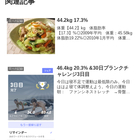
関連記事
44.2kg 17.3%
日々の記録
体重【44.2】kg 体脂肪率
【17.3】%◎2009年平均 体重：45.58kg
体脂肪19.22%◎2010年1月平均 体重：
45.79kg 体脂肪19.52%2月平均 体重：
45.8kg 体脂肪19.75%3月平均 体重：
45.1kg...
46.4kg 20.3% &30日プランクチ
日々の記録
ャレンジ3日目
今日は寝不足で運動は最低限のみ。今日
ははよ寝て体調整えよう。今日の運動
朝： ファンシネストレッチ →骨盤底
筋トレ1種ｘ10秒ｘ10セット → 30日
プランクチャレンジ3日目3分 サイドプ
ランクの片手上げでプルプル。プランク
もバリエーション...