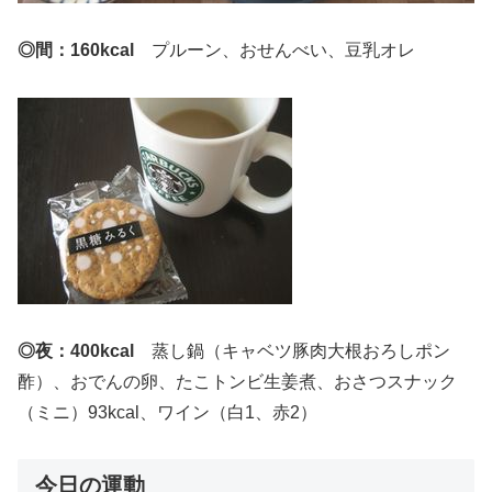
◎間
：160kcal
プルーン、おせんべい、豆乳オレ
◎夜：400kcal
蒸し鍋（キャベツ豚肉大根おろしポン
酢）、おでんの卵、たこトンビ生姜煮、おさつスナック
（ミニ）93kcal、ワイン（白1、赤2）
今日の運動