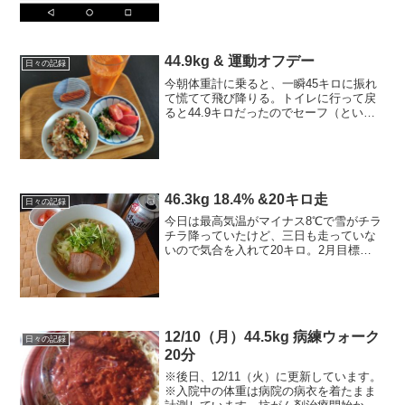
44.9kg & 運動オフデー
日々の記録
今朝体重計に乗ると、一瞬45キロに振れ
て慌てて飛び降りる。トイレに行って戻
ると44.9キロだったのでセーフ（という
事にする）2022年の目標・44キロ台・体
脂肪18％台・？月にフルマラソンを走る
つもりでランも頑張る＆楽しむ！今日の
運動ストレ...
46.3kg 18.4% &20キロ走
日々の記録
今日は最高気温がマイナス8℃で雪がチラ
チラ降っていたけど、三日も走っていな
いので気合を入れて20キロ。2月目標
45.4kg以下を1回でも見る2月ラン目標 最
低160キロ → 残99キロ----------------------
-----...
12/10（月）44.5kg 病練ウォーク
日々の記録
20分
※後日、12/11（火）に更新しています。
※入院中の体重は病院の病衣を着たまま