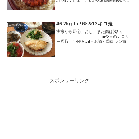
計測しています。抗がん剤治療開始から7
日目、吐き気がますます良くなってき
て、今日は吐き気止めを飲まずに済ん
だ。でもやっぱり病院食のトレーを見る
と食欲が失せるという...
46.2kg 17.9% &12キロ走
日々の記録
実家から帰宅、おし、また傷は浅い。-----
-------------------------------------■今日のカロリ
ー摂取 1,440kcal＋お酒～◎朝ラン前：
60kcal Vaam、アミノバイタル◎朝ラン
後：180kca...
スポンサーリンク