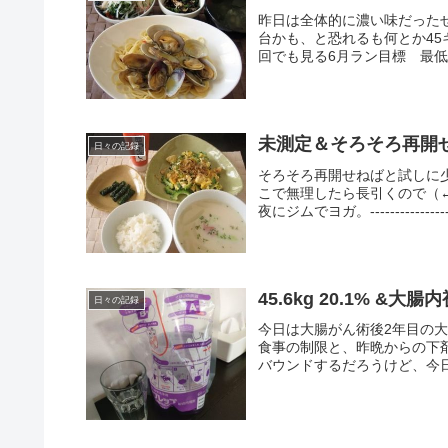
昨日は全体的に濃い味だった
台かも、と恐れるも何とか45
回でも見る6月ラン目標 最低159
未測定＆そろそろ再開
日々の記録
そろそろ再開せねばと試しに
こで無理したら長引くので（
夜にジムでヨガ。-------------------
45.6kg 20.1% &
日々の記録
今日は大腸がん術後2年目の大
食事の制限と、昨晩からの下
バウンドするだろうけど、今日