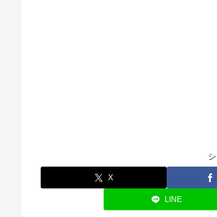
シ
X
LINE