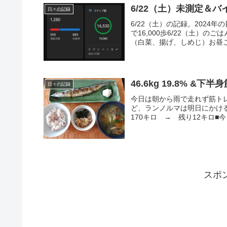
6/22（土）未測定＆バイ
日々の記録
6/22（土）の記録。2024
で16,000歩6/22（土）
（白菜、揚げ、しめじ）お昼ご
46.6kg 19.8% &下
日々の記録
今日は朝から雨で走れず筋ト
ど、ランノルマは明日にかける
170キロ → 残り12キロ■今日の
スポ