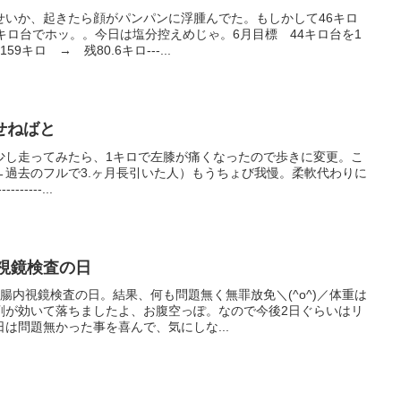
せいか、起きたら顔がパンパンに浮腫んでた。もしかして46キロ
キロ台でホッ。。今日は塩分控えめじゃ。6月目標 44キロ台を1
キロ → 残80.6キロ---...
せねばと
少し走ってみたら、1キロで左膝が痛くなったので歩きに変更。こ
←過去のフルで3.ヶ月長引いた人）もうちょび我慢。柔軟代わりに
------...
大腸内視鏡検査の日
腸内視鏡検査の日。結果、何も問題無く無罪放免＼(^o^)／体重は
剤が効いて落ちましたよ、お腹空っぽ。なので今後2日ぐらいはリ
は問題無かった事を喜んで、気にしな...