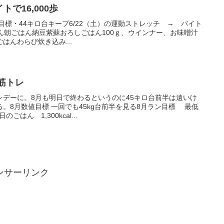
トで16,000歩
年の目標・44キロ台キープ6/22（土）の運動ストレッチ → バイト
のごはん朝ごはん納豆紫蘇おろしごはん100ｇ、ウインナー、お味噌汁
はんわらび炊き込み...
半身筋トレ
レデーに。8月も明日で終わるというのに45キロ台前半は遠いけ
。8月数値目標 一回でも45kg台前半を見る8月ラン目標 最低
ごはん 1,300kcal...
ンサーリンク