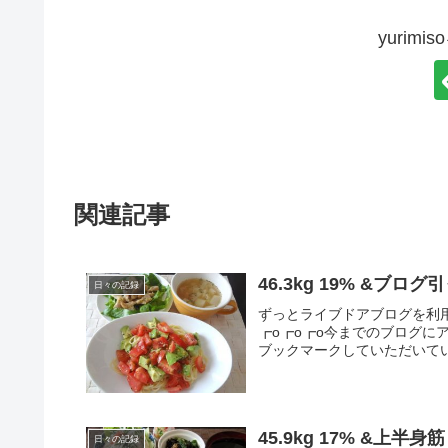
yurim
関連記事
46.3kg 19% &ブ
日々の記録
ずっとライブドアブログを利
┏o┏o┏o今までのブログ
ブックマークしていただいてい
45.9kg 17% &上半身
日々の記録