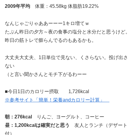
2009年平均
体重：45.58kg 体脂肪19.22%
なんじゃごりゃああーーー1キロ増てｗ
たぶん昨日の夕方～夜の食事の塩分と水分だと思うけど。
昨日の筋トレで膨らんでるのもあるかも。
大丈夫大丈夫、1日単位で見ない、くさらない。投げ出さ
ない
（と言い聞かさんとモチ下がるわーー
■今日1日のカロリー摂取 1,726kcal
※参考サイト「簡単！栄養andカロリー計算」
朝：276kcal
りんご、ヨーグルト、コーヒー
昼：1,200kcalは確実だと思う
友人とランチ（デザート
付）