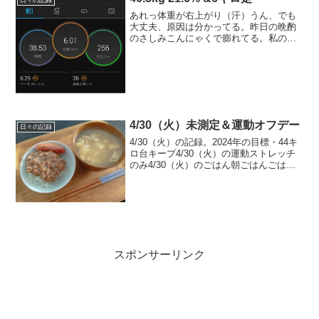
あれっ体重が右上がり（汗）うん、でも
大丈夫、原因は分かってる。昨日の晩酌
のさしみこんにゃくで膨れてる。私の場
合、こんにゃくとかごぼうとか一杯食べ
ると詰まるというか、逆に一時的に膨ら
んじゃうのです。水分を保つというか。
お腹もスッキリしないし、...
4/30（火）未測定＆運動オフデー
日々の記録
4/30（火）の記録。2024年の目標・44キ
ロ台キープ4/30（火）の運動ストレッチ
のみ4/30（火）のごはん朝ごはんごはん
100ｇ、ウインナー、納豆、お味噌汁（豆
腐、揚げ、しめじ）、人参ジュースお昼
ごはんマルちゃん正麺豚骨味332kca...
スポンサーリンク