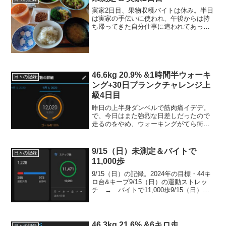
実家2日目、果物収穫バイトは休み。半日
は実家の手伝いに使われ、午後からは持
ち帰ってきた自分仕事に追われてあっと
いう間に夜ですわ。。2022年の目標・44
キロ台・体脂肪18％台・？月にフルマラ
ソンを走るつもりでランも頑張る＆楽し
む！今日の運動...
46.6kg 20.9% &1時間半ウォーキ
日々の記録
ング+30日プランクチャレンジ上
級4日目
昨日の上半身ダンベルで筋肉痛イデデ。
で、今日はまた強烈な日差しだったので
走るのをやめ、ウォーキングがてら街へ
ぶらり。けっこう、歩数稼げましたよ。
今日の運動朝：ストレッチ →ウォーキ
ング（午後6時の時点の歩数12,020歩）30
9/15（日）未測定＆バイトで
日々の記録
日プランクチャ...
11,000歩
9/15（日）の記録。2024年の目標・44キ
ロ台&キープ9/15（日）の運動ストレッ
チ → バイトで11,000歩9/15（日）の
ごはん朝ごはん納豆ごはん100ｇ、お味噌
汁（豆腐、しめじ、揚げ）、ピーマン塩
昆布和え、人参ジュースお昼ごはん...
46.3kg 21.6% &6キロ走
日々の記録