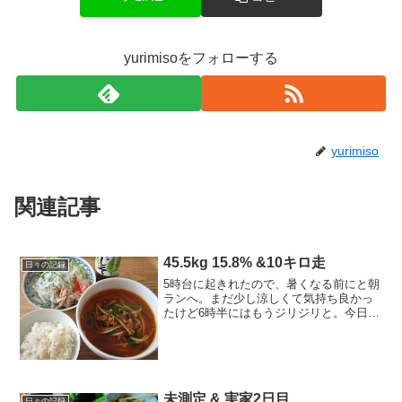
yurimisoをフォローする
yurimiso
関連記事
45.5kg 15.8% &10キロ走
日々の記録
5時台に起きれたので、暑くなる前にと朝
ランへ。まだ少し涼しくて気持ち良かっ
たけど6時半にはもうジリジリと。今日は
札幌も最高気温35℃で猛暑だったけど、
まだ湿度が低く、朝晩は涼しくなるのが
さすが北海道の夏。7月目標 44キロ台前
半を1回でも見...
未測定 & 実家2日目
日々の記録